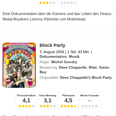
Eine Dokumentation über die Karriere und das Leben des Heavy-
Metal-Musikers Lemmy Kilmister von Motörhead.
Block Party
3. August 2006
|
1 Std. 43 Min.
|
Dokumentation
,
Musik
Regie:
Michel Gondry
Besetzung:
Dave Chappelle
,
Bilal
,
Yasiin
Bey
Originaltitel:
Dave Chappelle's Block Party
Pressekritiken
User-Wertung
Filmstarts
Meine Freunde
4,1
3,1
4,5
--