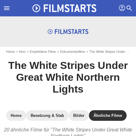
profil
menu
search
Home
Kino
Empfohlene Filme
Dokumentarfilme
The White Stripes Under Great White Northern Lights
The White Stripes Under
Great White Northern
Lights
Home
Besetzung & Stab
Bilder
Ähnliche Filme
20 ähnliche Filme für "The White Stripes Under Great White
Northern Lights"