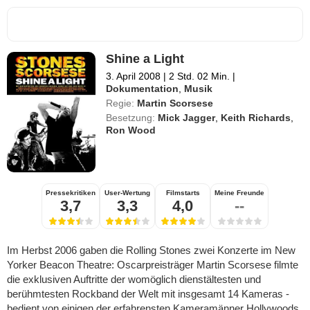
Shine a Light
3. April 2008
|
2 Std. 02 Min.
|
Dokumentation
,
Musik
Regie:
Martin Scorsese
Besetzung:
Mick Jagger
,
Keith Richards
,
Ron Wood
Pressekritiken
User-Wertung
Filmstarts
Meine Freunde
3,7
3,3
4,0
--
Im Herbst 2006 gaben die Rolling Stones zwei Konzerte im New
Yorker Beacon Theatre: Oscarpreisträger Martin Scorsese filmte
die exklusiven Auftritte der womöglich dienstältesten und
berühmtesten Rockband der Welt mit insgesamt 14 Kameras -
bedient von einigen der erfahrensten Kameramänner Hollywoods.