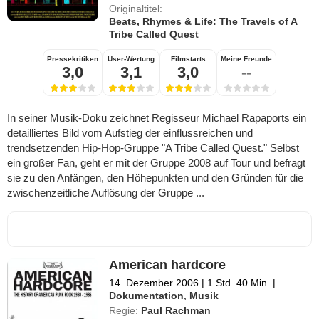
Originaltitel:
Beats, Rhymes & Life: The Travels of A
Tribe Called Quest
Pressekritiken
User-Wertung
Filmstarts
Meine Freunde
3,0
3,1
3,0
--
In seiner Musik-Doku zeichnet Regisseur Michael Rapaports ein
detailliertes Bild vom Aufstieg der einflussreichen und
trendsetzenden Hip-Hop-Gruppe "A Tribe Called Quest." Selbst
ein großer Fan, geht er mit der Gruppe 2008 auf Tour und befragt
sie zu den Anfängen, den Höhepunkten und den Gründen für die
zwischenzeitliche Auflösung der Gruppe ...
American hardcore
14. Dezember 2006
|
1 Std. 40 Min.
|
Dokumentation
,
Musik
Regie:
Paul Rachman