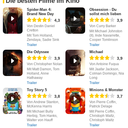
Die besten Filme im Kino
Spider-Man 4:
Obsession - Du
Brand New Day
sollst mich lieben
4,3
3,9
Von Destin Daniel
Von Curry Barker
Cretton
Mit Michael Johnston
Mit Tom Holland,
(II), Inde Navarrette,
Zendaya, Sadie Sink
Cooper Tomlinson
Trailer
Trailer
Die Odyssee
Michael
3,9
3,9
Von Christopher Nolan
Von Antoine Fuqua
Mit Matt Damon, Tom
Mit Jaafar Jackson,
Holland, Anne
Colman Domingo, Nia
Hathaway
Long
Trailer
Trailer
Toy Story 5
Minions & Monster
3,8
3,7
Von Andrew Stanton,
Von Pierre Coffin,
McKenna Harris
Patrick Delage
Mit Michael Bully
Mit Pierre Coffin,
Herbig, Tom Hanks,
Christoph Waltz,
Walter von Hauff
Christoph Waltz
Trailer
Trailer