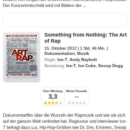
Der Konzertmitschnitt wird mit Bildern der ...
Something from Nothing: The Art
of Rap
15. Oktober 2012
|
1 Std. 46 Min.
|
Dokumentation
,
Musik
Regie:
Ice-T
,
Andy Baybutt
Besetzung:
Ice-T
,
Ice Cube
,
Snoop Dogg
User-Wertung
Meine Freunde
3,3
--
Dokumentarfilm über die Wurzeln der Rapmusik und wie sie sich
auf der ganzen Welt verbreitet hat. Regisseur und Interviewer Ice-
T befragt dazu u.a. Hip-Hop-Größen wie Dr. Dre, Eminem, Snoop