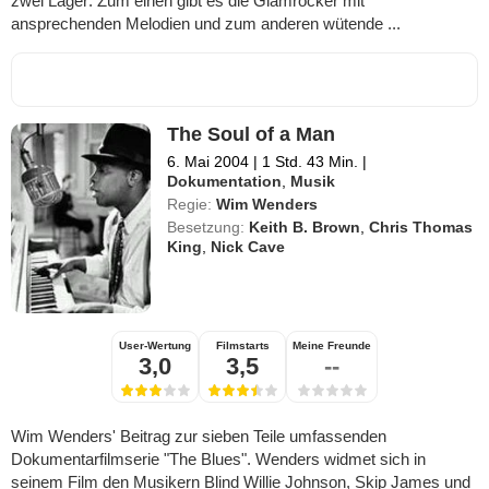
zwei Lager: Zum einen gibt es die Glamrocker mit
ansprechenden Melodien und zum anderen wütende ...
The Soul of a Man
6. Mai 2004
|
1 Std. 43 Min.
|
Dokumentation
,
Musik
Regie:
Wim Wenders
Besetzung:
Keith B. Brown
,
Chris Thomas
King
,
Nick Cave
User-Wertung
Filmstarts
Meine Freunde
3,0
3,5
--
Wim Wenders' Beitrag zur sieben Teile umfassenden
Dokumentarfilmserie "The Blues". Wenders widmet sich in
seinem Film den Musikern Blind Willie Johnson, Skip James und