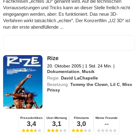
Fachkreisen „echtes 3D“ genannt wird. Auf die technischen
Vorraussetzungen und Tricks kann an dieser Stelle freilich nicht
eingegangen werden, aber: Es funktioniert. Das neue 3D-
Verfahren wirkt tatsächlich „echter“. Der Konzertfilm „U2 3D“ ist
nun der erste abendfüllende ...
Rize
20. Oktober 2005
|
1 Std. 24 Min.
|
Dokumentation
,
Musik
Regie:
David LaChapelle
Besetzung:
Tommy the Clown
,
Lil C
,
Miss
Prissy
Pressekritiken
User-Wertung
Filmstarts
Meine Freunde
3,4
3,1
3,0
--