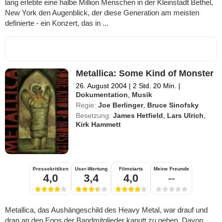
lang erlebte eine halbe Million Menschen in der Kleinstadt Bethel,
New York den Augenblick, der diese Generation am meisten
definierte - ein Konzert, das in ...
Metallica: Some Kind of Monster
26. August 2004
|
2 Std. 20 Min.
|
Dokumentation
,
Musik
Regie:
Joe Berlinger
,
Bruce Sinofsky
Besetzung:
James Hetfield
,
Lars Ulrich
,
Kirk Hammett
Pressekritiken
User-Wertung
Filmstarts
Meine Freunde
4,0
3,4
4,0
--
Metallica, das Aushängeschild des Heavy Metal, war drauf und
dran an den Egos der Bandmitglieder kaputt zu gehen. Davon