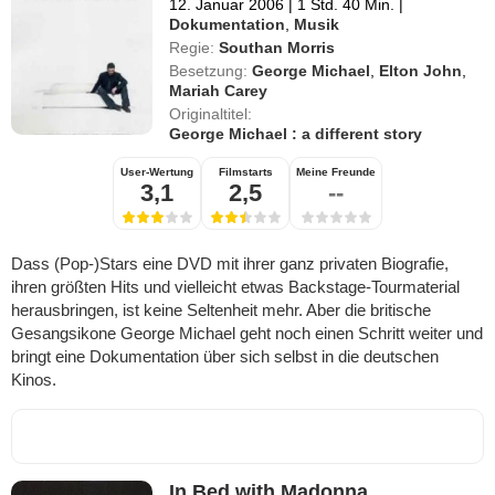
12. Januar 2006
|
1 Std. 40 Min.
|
Dokumentation
,
Musik
Regie:
Southan Morris
Besetzung:
George Michael
,
Elton John
,
Mariah Carey
Originaltitel:
George Michael : a different story
User-Wertung
Filmstarts
Meine Freunde
3,1
2,5
--
Dass (Pop-)Stars eine DVD mit ihrer ganz privaten Biografie,
ihren größten Hits und vielleicht etwas Backstage-Tourmaterial
herausbringen, ist keine Seltenheit mehr. Aber die britische
Gesangsikone George Michael geht noch einen Schritt weiter und
bringt eine Dokumentation über sich selbst in die deutschen
Kinos.
In Bed with Madonna