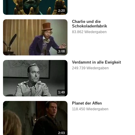
2:20
Charlie und die
Schokoladenfabrik
83.862 Wiedergaben
3:08
Verdammt in alle Ewigkeit
249.739 Wiedergaben
1:49
Planet der Affen
118.450 Wiedergaben
2:03