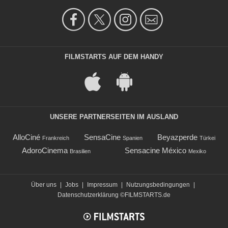
FILMSTARTS AUF DEM HANDY
UNSERE PARTNERSEITEN IM AUSLAND
AlloCiné
SensaCine
Beyazperde
Frankreich
Spanien
Türkei
AdoroCinema
Sensacine México
Brasilien
Mexiko
Über uns
|
Jobs
|
Impressum
|
Nutzungsbedingungen
|
Datenschutzerklärung
©FILMSTARTS.de