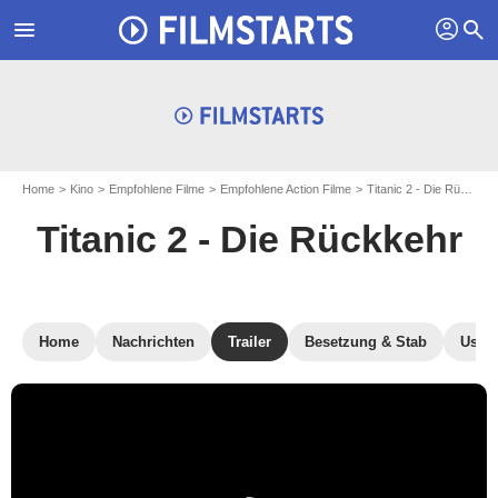
profil
menu
search
Home
Kino
Empfohlene Filme
Empfohlene Action Filme
Titanic 2 - Die Rückkehr
Titanic 2 - Die Rückkehr
Home
Nachrichten
Trailer
Besetzung & Stab
User-