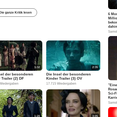
Die ganze Kritik lesen
6 Mon
Milli
bekom
dahin
Samst
1:32
2:35
sel der besonderen
Die Insel der besonderen
 Trailer (2) DF
Kinder Trailer (3) OV
 Wiedergaben
17.715 Wiedergaben
"Eine
Rosam
Sci-F
Karri
Samst
1:20
3:05