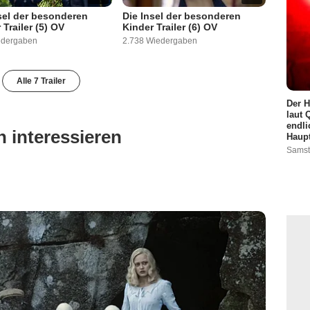
sel der besonderen
Die Insel der besonderen
 Trailer (5) OV
Kinder Trailer (6) OV
edergaben
2.738 Wiedergaben
Alle 7 Trailer
Der H
laut 
endli
 interessieren
Haupt
Samst