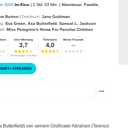
ber 2016
Im Kino
|
2 Std. 03 Min.
|
Abenteuer
,
Familie
,
im Burton
Drehbuch:
Jane Goldman
|
ng:
Eva Green
,
Asa Butterfield
,
Samuel L. Jackson
itel:
Miss Peregrine's Home For Peculiar Children
tiken
User-Wertung
Filmstarts
Meine Freunde
6
3,7
4,0
--
n
1273 Wertungen, 32 Kritiken
ISNEY
+
STREAMEN
Asa Butterfield) von seinem Großvater Abraham (Terence