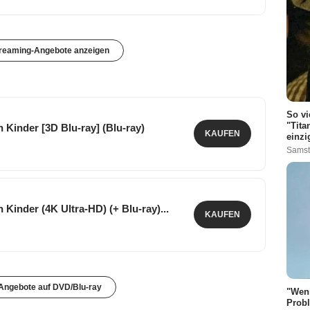
treaming-Angebote anzeigen
So vi
"Tita
 Kinder [3D Blu-ray] (Blu-ray)
KAUFEN
einzi
Samst
 Kinder (4K Ultra-HD) (+ Blu-ray)...
KAUFEN
 Angebote auf DVD/Blu-ray
"Wenn
Probl