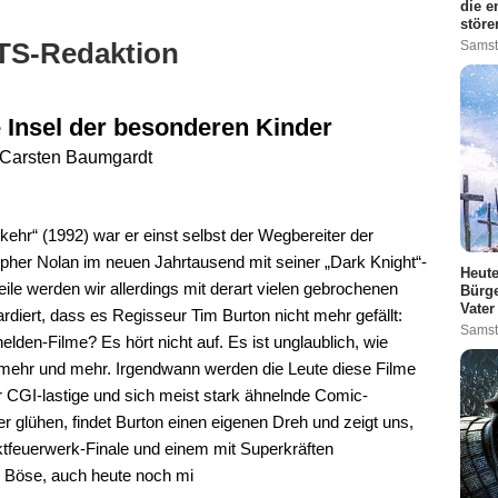
die e
störe
TS-Redaktion
Samst
 Insel der besonderen Kinder
Carsten Baumgardt
hr“ (1992) war er einst selbst der Wegbereiter der
pher Nolan im neuen Jahrtausend mit seiner „Dark Knight“-
Heute
weile werden wir allerdings mit derart vielen gebrochenen
Bürge
Vater
diert, dass es Regisseur Tim Burton nicht mehr gefällt:
Samst
lden-Filme? Es hört nicht auf. Es ist unglaublich, wie
mehr und mehr. Irgendwann werden die Leute diese Filme
 CGI-lastige und sich meist stark ähnelnde Comic-
r glühen, findet Burton einen eigenen Dreh und zeigt uns,
ktfeuerwerk-Finale und einem mit Superkräften
 Böse, auch heute noch mi