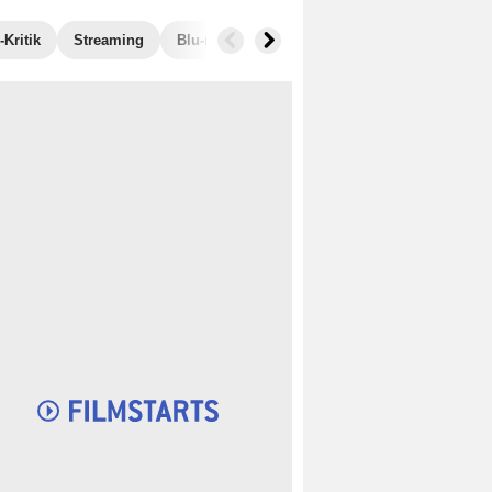
Kritik
Streaming
Blu-ray, DVD
Bilder
Musik
Trivia