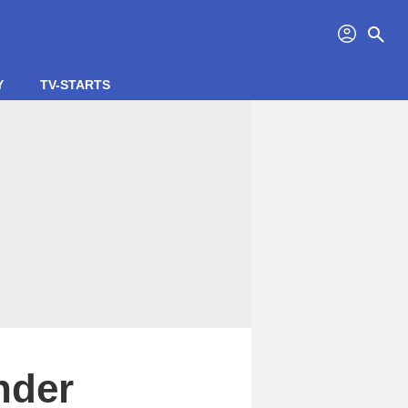
profil
search
Y
TV-STARTS
nder