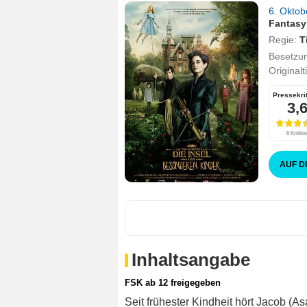
6. Okto
Fantasy
Regie:
T
Besetzu
Originalt
Pressekri
3,
6 Kritike
AUF D
Inhaltsangabe
FSK ab 12 freigegeben
Seit frühester Kindheit hört Jacob (