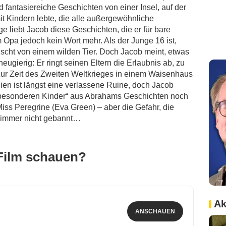
fantasiereiche Geschichten von einer Insel, auf der
it Kindern lebte, die alle außergewöhnliche
e liebt Jacob diese Geschichten, die er für bare
 Opa jedoch kein Wort mehr. Als der Junge 16 ist,
leischt von einem wilden Tier. Doch Jacob meint, etwas
gierig: Er ringt seinen Eltern die Erlaubnis ab, zu
a zur Zeit des Zweiten Weltkrieges in einem Waisenhaus
ien ist längst eine verlassene Ruine, doch Jacob
e „besonderen Kinder“ aus Abrahams Geschichten noch
Miss Peregrine (Eva Green) – aber die Gefahr, die
h immer nicht gebannt…
Film schauen?
Ak
ANSCHAUEN