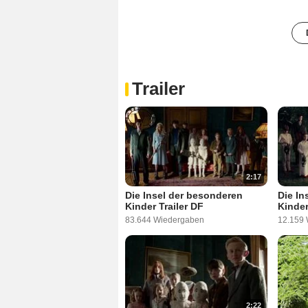
Trailer
2:17
Die Insel der besonderen
Die In
Kinder Trailer DF
Kinder
83.644 Wiedergaben
12.159
2:22