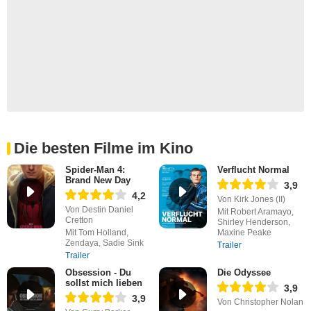
Die besten Filme im Kino
Spider-Man 4:
Verflucht Normal
Brand New Day
3,9
4,2
Von Kirk Jones (II)
Von Destin Daniel
Mit Robert Aramayo,
Cretton
Shirley Henderson,
Mit Tom Holland,
Maxine Peake
Zendaya, Sadie Sink
Trailer
Trailer
Obsession - Du
Die Odyssee
sollst mich lieben
3,9
3,9
Von Christopher Nolan