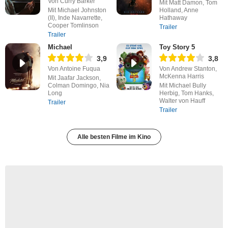
Von Curry Barker
Mit Matt Damon, Tom
Mit Michael Johnston
Holland, Anne
(II), Inde Navarrette,
Hathaway
Cooper Tomlinson
Trailer
Trailer
Michael
Toy Story 5
3,9
3,8
Von Antoine Fuqua
Von Andrew Stanton,
McKenna Harris
Mit Jaafar Jackson,
Colman Domingo, Nia
Mit Michael Bully
Long
Herbig, Tom Hanks,
Walter von Hauff
Trailer
Trailer
Alle besten Filme im Kino