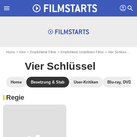
profil
menu
search
Home
Kino
Empfohlene Filme
Empfohlene Undefiniert Filme
Vier Schlüssel
En
Vier Schlüssel
Home
Besetzung & Stab
User-Kritiken
Blu-ray, DVD
Regie