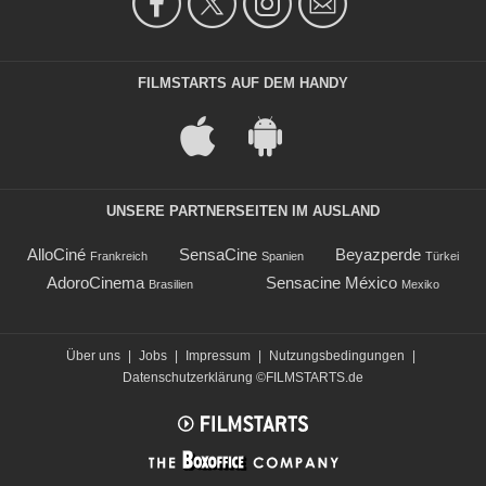
FILMSTARTS AUF DEM HANDY
UNSERE PARTNERSEITEN IM AUSLAND
AlloCiné
SensaCine
Beyazperde
Frankreich
Spanien
Türkei
AdoroCinema
Sensacine México
Brasilien
Mexiko
Über uns
|
Jobs
|
Impressum
|
Nutzungsbedingungen
|
Datenschutzerklärung
©FILMSTARTS.de