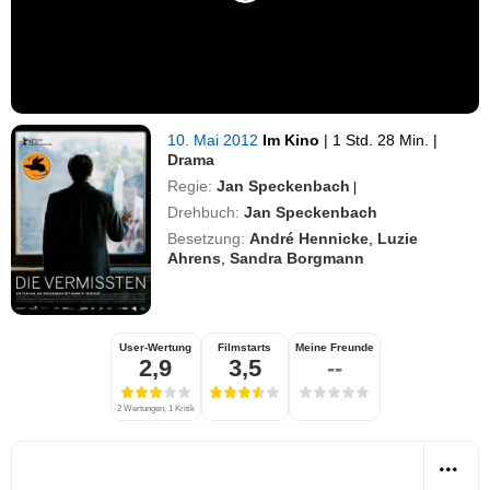
10. Mai 2012
Im Kino
|
1 Std. 28 Min.
|
Drama
Regie:
Jan Speckenbach
|
Drehbuch:
Jan Speckenbach
Besetzung:
André Hennicke
,
Luzie
Ahrens
,
Sandra Borgmann
User-Wertung
Filmstarts
Meine Freunde
2,9
3,5
--
2 Wertungen, 1 Kritik