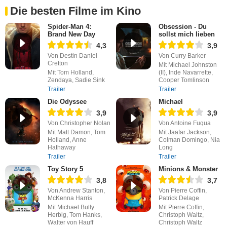
Die besten Filme im Kino
Spider-Man 4:
Obsession - Du
Brand New Day
sollst mich lieben
4,3
3,9
Von Destin Daniel
Von Curry Barker
Cretton
Mit Michael Johnston
Mit Tom Holland,
(II), Inde Navarrette,
Zendaya, Sadie Sink
Cooper Tomlinson
Trailer
Trailer
Die Odyssee
Michael
3,9
3,9
Von Christopher Nolan
Von Antoine Fuqua
Mit Matt Damon, Tom
Mit Jaafar Jackson,
Holland, Anne
Colman Domingo, Nia
Hathaway
Long
Trailer
Trailer
Toy Story 5
Minions & Monster
3,8
3,7
Von Andrew Stanton,
Von Pierre Coffin,
McKenna Harris
Patrick Delage
Mit Michael Bully
Mit Pierre Coffin,
Herbig, Tom Hanks,
Christoph Waltz,
Walter von Hauff
Christoph Waltz