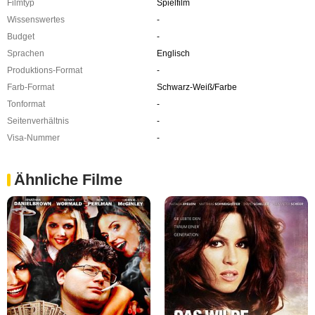
Filmtyp
Spielfilm
Wissenswertes
-
Budget
-
Sprachen
Englisch
Produktions-Format
-
Farb-Format
Schwarz-Weiß/Farbe
Tonformat
-
Seitenverhältnis
-
Visa-Nummer
-
Ähnliche Filme