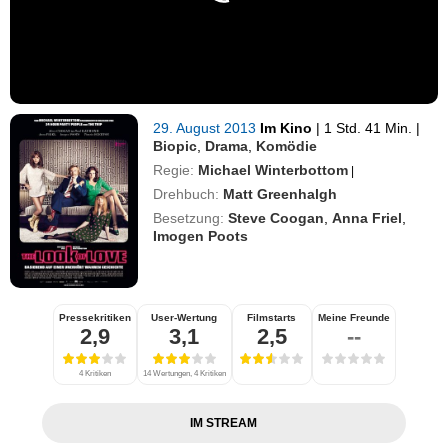
29. August 2013
Im Kino
|
1 Std. 41 Min.
|
Biopic
,
Drama
,
Komödie
Regie:
Michael Winterbottom
|
Drehbuch:
Matt Greenhalgh
Besetzung:
Steve Coogan
,
Anna Friel
,
Imogen Poots
Pressekritiken
User-Wertung
Filmstarts
Meine Freunde
2,9
3,1
2,5
--
4 Kritiken
14 Wertungen, 4 Kritiken
IM STREAM