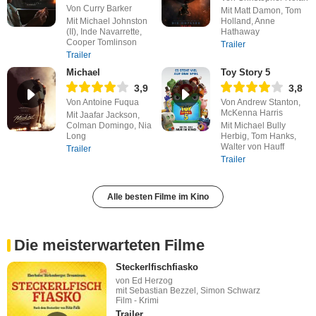
Von Curry Barker
Mit Matt Damon, Tom
Mit Michael Johnston
Holland, Anne
(II), Inde Navarrette,
Hathaway
Cooper Tomlinson
Trailer
Trailer
Michael
Toy Story 5
3,9
3,8
Von Antoine Fuqua
Von Andrew Stanton,
McKenna Harris
Mit Jaafar Jackson,
Colman Domingo, Nia
Mit Michael Bully
Long
Herbig, Tom Hanks,
Walter von Hauff
Trailer
Trailer
Alle besten Filme im Kino
Die meisterwarteten Filme
Steckerlfischfiasko
von Ed Herzog
mit Sebastian Bezzel, Simon Schwarz
Film - Krimi
Trailer