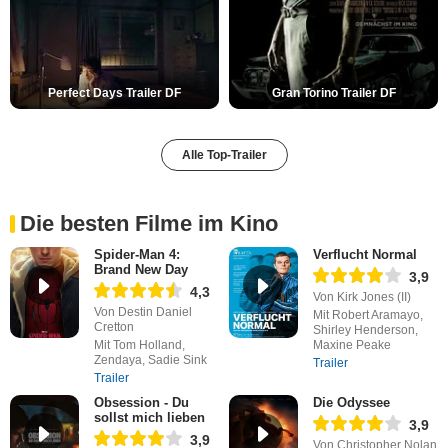
Perfect Days Trailer DF
Gran Torino Trailer DF
Alle Top-Trailer
Die besten Filme im Kino
Spider-Man 4:
Verflucht Normal
Brand New Day
3,9
4,3
Von Kirk Jones (II)
Von Destin Daniel
Mit Robert Aramayo,
Cretton
Shirley Henderson,
Mit Tom Holland,
Maxine Peake
Zendaya, Sadie Sink
Trailer
Trailer
Obsession - Du
Die Odyssee
sollst mich lieben
3,9
3,9
Von Christopher Nolan