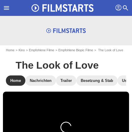
profil
menu
search
Home
Kino
Empfohlene Filme
Empfohlene Biopic Filme
The Look of Love
The Look of Love
Home
Nachrichten
Trailer
Besetzung & Stab
User-