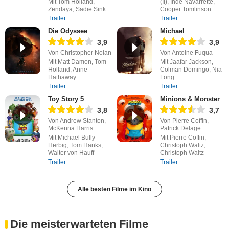
Mit Tom Holland,
(II), Inde Navarrette,
Zendaya, Sadie Sink
Cooper Tomlinson
Trailer
Trailer
Die Odyssee
Michael
3,9
3,9
Von Christopher Nolan
Von Antoine Fuqua
Mit Matt Damon, Tom
Mit Jaafar Jackson,
Holland, Anne
Colman Domingo, Nia
Hathaway
Long
Trailer
Trailer
Toy Story 5
Minions & Monster
3,8
3,7
Von Andrew Stanton,
Von Pierre Coffin,
McKenna Harris
Patrick Delage
Mit Michael Bully
Mit Pierre Coffin,
Herbig, Tom Hanks,
Christoph Waltz,
Walter von Hauff
Christoph Waltz
Trailer
Trailer
Alle besten Filme im Kino
Die meisterwarteten Filme