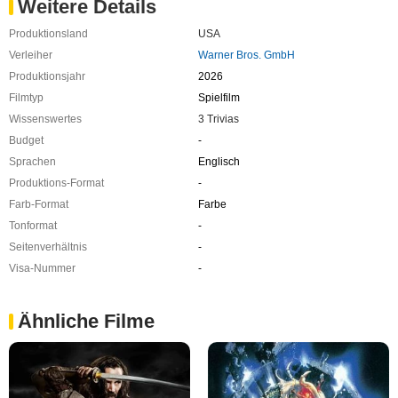
Weitere Details
Produktionsland
USA
Verleiher
Warner Bros. GmbH
Produktionsjahr
2026
Filmtyp
Spielfilm
Wissenswertes
3 Trivias
Budget
-
Sprachen
Englisch
Produktions-Format
-
Farb-Format
Farbe
Tonformat
-
Seitenverhältnis
-
Visa-Nummer
-
Ähnliche Filme