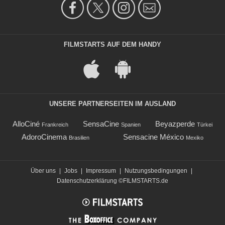
FILMSTARTS AUF DEM HANDY
UNSERE PARTNERSEITEN IM AUSLAND
AlloCiné
SensaCine
Beyazperde
Frankreich
Spanien
Türkei
AdoroCinema
Sensacine México
Brasilien
Mexiko
Über uns
|
Jobs
|
Impressum
|
Nutzungsbedingungen
|
Datenschutzerklärung
©FILMSTARTS.de