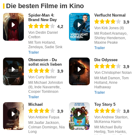
Die besten Filme im Kino
Spider-Man 4:
Verflucht Normal
Brand New Day
3,9
4,2
Von Kirk Jones (II)
Von Destin Daniel
Mit Robert Aramayo,
Cretton
Shirley Henderson,
Mit Tom Holland,
Maxine Peake
Zendaya, Sadie Sink
Trailer
Trailer
Obsession - Du
Die Odyssee
sollst mich lieben
3,9
3,9
Von Christopher Nolan
Von Curry Barker
Mit Matt Damon, Tom
Mit Michael Johnston
Holland, Anne
(II), Inde Navarrette,
Hathaway
Cooper Tomlinson
Trailer
Trailer
Michael
Toy Story 5
3,9
3,8
Von Antoine Fuqua
Von Andrew Stanton,
McKenna Harris
Mit Jaafar Jackson,
Colman Domingo, Nia
Mit Michael Bully
Long
Herbig, Tom Hanks,