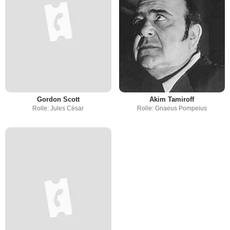
Gordon Scott
Akim Tamiroff
Rolle: Jules César
Rolle: Gnaeus Pompeius