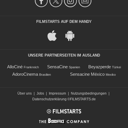
FILMSTARTS AUF DEM HANDY
UNSERE PARTNERSEITEN IM AUSLAND
AlloCiné
SensaCine
Beyazperde
Frankreich
Spanien
Türkei
AdoroCinema
Sensacine México
Brasilien
Mexiko
Über uns
|
Jobs
|
Impressum
|
Nutzungsbedingungen
|
Datenschutzerklärung
©FILMSTARTS.de