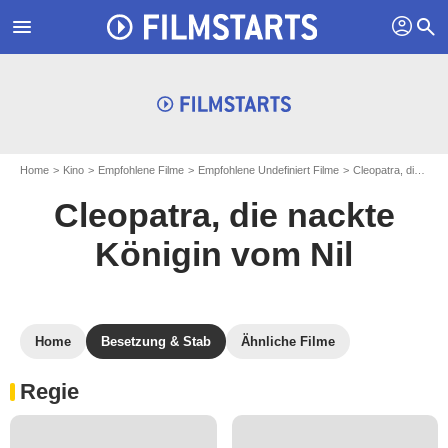
profil
menu
search
Home
Kino
Empfohlene Filme
Empfohlene Undefiniert Filme
Cleopatra, die nackte Königin vom Nil
Cleopatra, die nackte
Königin vom Nil
Home
Besetzung & Stab
Ähnliche Filme
Regie