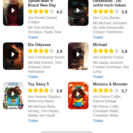
Spider-Man 4:
Obsession - Du
Brand New Day
sollst mich lieben
4,2
3,9
Von Destin Daniel
Von Curry Barker
Cretton
Mit Michael Johnston
Mit Tom Holland,
(II), Inde Navarrette,
Zendaya, Sadie Sink
Cooper Tomlinson
Trailer
Trailer
Die Odyssee
Michael
3,9
3,9
Von Christopher Nolan
Von Antoine Fuqua
Mit Matt Damon, Tom
Mit Jaafar Jackson,
Holland, Anne
Colman Domingo, Nia
Hathaway
Long
Trailer
Trailer
Toy Story 5
Minions & Monster
3,8
3,7
Von Andrew Stanton,
Von Pierre Coffin,
McKenna Harris
Patrick Delage
Mit Michael Bully
Mit Pierre Coffin,
Herbig, Tom Hanks,
Christoph Waltz,
Walter von Hauff
Christoph Waltz
Trailer
Trailer