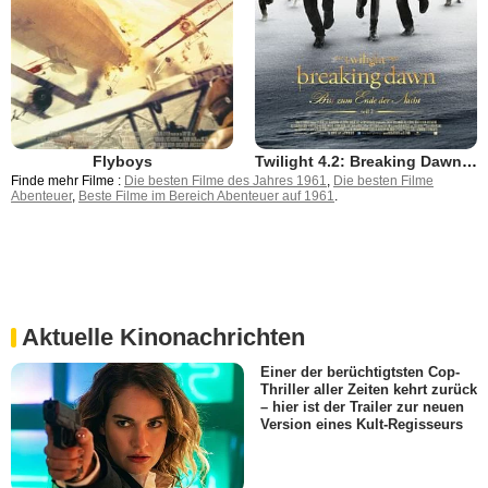
Flyboys
Twilight 4.2: Breaking Dawn - Bis(s) zum Ende der Nacht (Teil 2)
Finde mehr Filme :
Die besten Filme des Jahres 1961
,
Die besten Filme
Abenteuer
,
Beste Filme im Bereich Abenteuer auf 1961
.
Aktuelle Kinonachrichten
Einer der berüchtigtsten Cop-
Thriller aller Zeiten kehrt zurück
– hier ist der Trailer zur neuen
Version eines Kult-Regisseurs