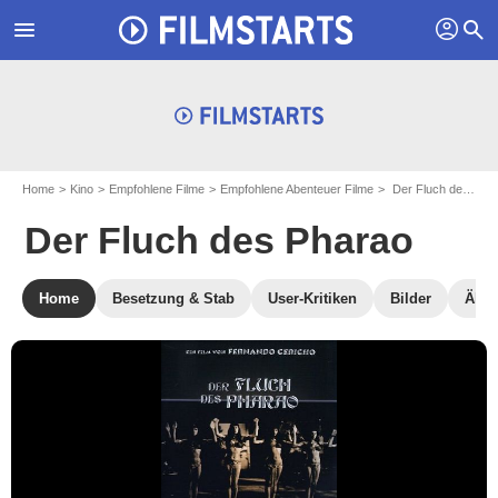
profil
menu
search
Home
Kino
Empfohlene Filme
Empfohlene Abenteuer Filme
Der Fluch des Pharao
Der Fluch des Pharao
Home
Besetzung & Stab
User-Kritiken
Bilder
Ähnl