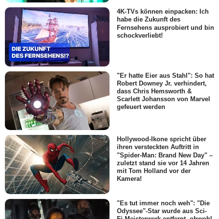
4K-TVs können einpacken: Ich
habe die Zukunft des
Fernsehens ausprobiert und bin
schockverliebt!
"Er hatte Eier aus Stahl": So hat
Robert Downey Jr. verhindert,
dass Chris Hemsworth &
Scarlett Johansson von Marvel
gefeuert werden
Hollywood-Ikone spricht über
ihren versteckten Auftritt in
"Spider-Man: Brand New Day" –
zuletzt stand sie vor 14 Jahren
mit Tom Holland vor der
Kamera!
"Es tut immer noch weh": "Die
Odyssee"-Star wurde aus Sci-
Fi-Meisterwerk entfernt, obwohl