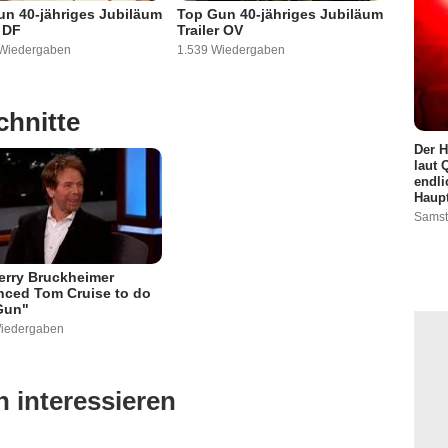
n 40-jähriges Jubiläum
Top Gun 40-jähriges Jubiläum
r DF
Trailer OV
 Wiedergaben
1.539 Wiedergaben
hnitte
Der H
laut 
endli
Haupt
Samst
erry Bruckheimer
nced Tom Cruise to do
Gun"
Wiedergaben
 interessieren