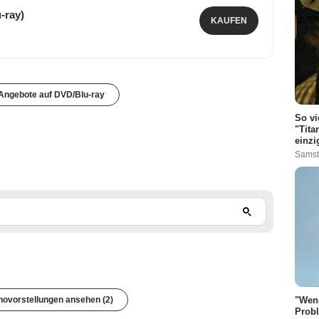
-ray)
KAUFEN
 Angebote auf DVD/Blu-ray
So vi
"Tita
einzi
Samst
"Wenn
inovorstellungen ansehen (2)
Probl