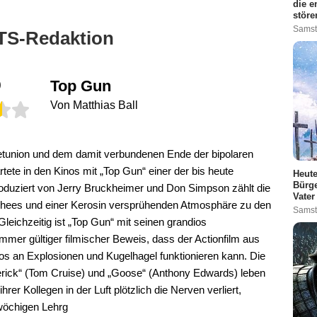
die e
störe
Samst
TS-Redaktion
5
Top Gun
Von Matthias Ball
etunion und dem damit verbundenen Ende der bipolaren
tete in den Kinos mit „Top Gun“ einer der bis heute
Heute
Bürge
 Produziert von Jerry Bruckheimer und Don Simpson zählt die
Vater
schees und einer Kerosin versprühenden Atmosphäre zu den
Samst
Gleichzeitig ist „Top Gun“ mit seinen grandios
mmer gültiger filmischer Beweis, dass der Actionfilm aus
 an Explosionen und Kugelhagel funktionieren kann. Die
rick“ (Tom Cruise) und „Goose“ (Anthony Edwards) leben
hrer Kollegen in der Luft plötzlich die Nerven verliert,
fwöchigen Lehrg