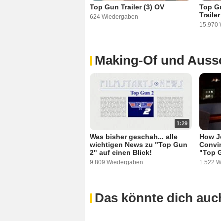
Top Gun Trailer (3) OV
Top Gu
Traile
624 Wiedergaben
15.970
Making-Of und Aussc
1:29
Was bisher geschah... alle
How J
wichtigen News zu "Top Gun
Convi
2" auf einen Blick!
"Top 
9.809 Wiedergaben
1.522 
Das könnte dich auch