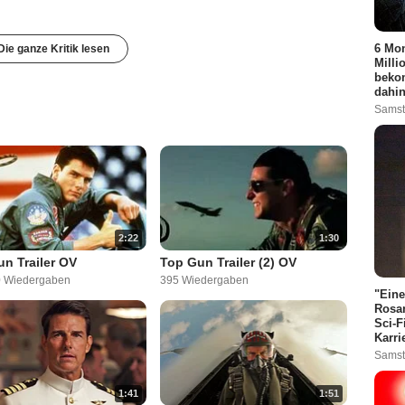
6 Mon
Die ganze Kritik lesen
Milli
bekom
dahin
Samst
2:22
1:30
n Trailer OV
Top Gun Trailer (2) OV
0 Wiedergaben
395 Wiedergaben
"Eine
Rosam
Sci-F
Karri
Samst
1:41
1:51