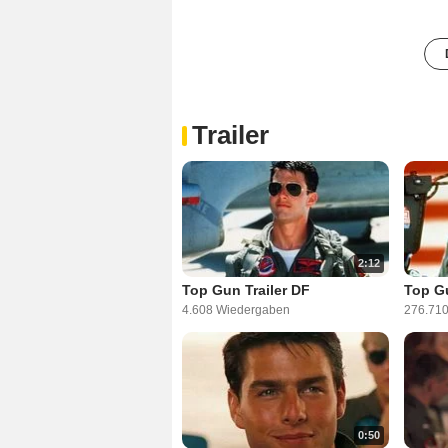
Trailer
2:12
Top Gun Trailer DF
Top Gu
4.608 Wiedergaben
276.71
0:50