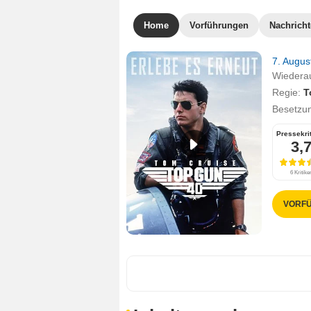
Home
Vorführungen
Nachrich
7. Augu
Wiederau
Regie:
T
Besetzu
Pressekri
3,
6 Kritike
VORFÜ