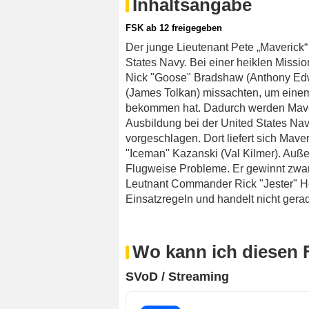
Inhaltsangabe
FSK ab 12 freigegeben
Der junge Lieutenant Pete „Maverick“ 
States Navy. Bei einer heiklen Missi
Nick "Goose" Bradshaw (Anthony Edw
(James Tolkan) missachten, um einem
bekommen hat. Dadurch werden Maveri
Ausbildung bei der United States Na
vorgeschlagen. Dort liefert sich Mave
"Iceman" Kazanski (Val Kilmer). Auß
Flugweise Probleme. Er gewinnt zwar
Leutnant Commander Rick "Jester" Hea
Einsatzregeln und handelt nicht gera
Wo kann ich diesen 
SVoD / Streaming