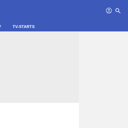
profil
search
Y
TV-STARTS