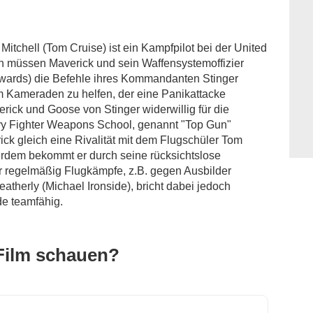
Mitchell (Tom Cruise) ist ein Kampfpilot bei der United
on müssen Maverick und sein Waffensystemoffizier
ards) die Befehle ihres Kommandanten Stinger
 Kameraden zu helfen, der eine Panikattacke
ck und Goose von Stinger widerwillig für die
vy Fighter Weapons School, genannt "Top Gun"
rick gleich eine Rivalität mit dem Flugschüler Tom
erdem bekommt er durch seine rücksichtslose
 regelmäßig Flugkämpfe, z.B. gegen Ausbilder
therly (Michael Ironside), bricht dabei jedoch
de teamfähig.
Film schauen?