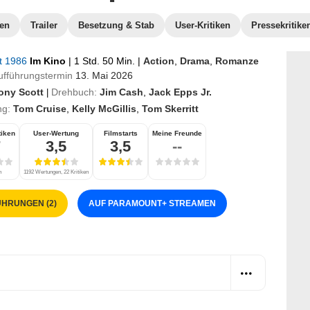
ten
Trailer
Besetzung & Stab
User-Kritiken
Pressekritike
st 1986
Im Kino
|
1 Std. 50 Min.
|
Action
,
Drama
,
Romanze
fführungstermin
13. Mai 2026
ony Scott
Drehbuch:
Jim Cash
,
Jack Epps Jr.
|
ng:
Tom Cruise
,
Kelly McGillis
,
Tom Skerritt
tiken
User-Wertung
Filmstarts
Meine Freunde
7
3,5
3,5
--
n
1192 Wertungen, 22 Kritiken
HRUNGEN (2)
AUF PARAMOUNT
+
STREAMEN