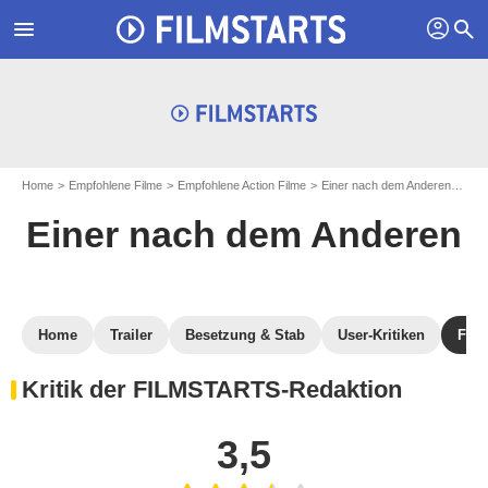
profil
menu
search
Home
Empfohlene Filme
Empfohlene Action Filme
Einer nach dem Anderen
Krit
Einer nach dem Anderen
Home
Trailer
Besetzung & Stab
User-Kritiken
FILM
Kritik der FILMSTARTS-Redaktion
3,5