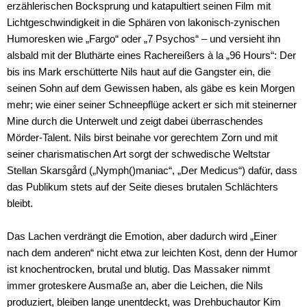
erzählerischen Bocksprung und katapultiert seinen Film mit
Lichtgeschwindigkeit in die Sphären von lakonisch-zynischen
Humoresken wie „Fargo“ oder „7 Psychos“ – und versieht ihn
alsbald mit der Bluthärte eines Rachereißers à la „96 Hours“: Der
bis ins Mark erschütterte Nils haut auf die Gangster ein, die
seinen Sohn auf dem Gewissen haben, als gäbe es kein Morgen
mehr; wie einer seiner Schneepflüge ackert er sich mit steinerner
Mine durch die Unterwelt und zeigt dabei überraschendes
Mörder-Talent. Nils birst beinahe vor gerechtem Zorn und mit
seiner charismatischen Art sorgt der schwedische Weltstar
Stellan Skarsgård („Nymph()maniac“, „Der Medicus“) dafür, dass
das Publikum stets auf der Seite dieses brutalen Schlächters
bleibt.
Das Lachen verdrängt die Emotion, aber dadurch wird „Einer
nach dem anderen“ nicht etwa zur leichten Kost, denn der Humor
ist knochentrocken, brutal und blutig. Das Massaker nimmt
immer groteskere Ausmaße an, aber die Leichen, die Nils
produziert, bleiben lange unentdeckt, was Drehbuchautor Kim