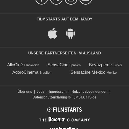
FILMSTARTS AUF DEM HANDY
UNSERE PARTNERSEITEN IM AUSLAND
AlloCiné
SensaCine
Beyazperde
Frankreich
Spanien
Türkei
AdoroCinema
Sensacine México
Brasilien
Mexiko
Über uns
|
Jobs
|
Impressum
|
Nutzungsbedingungen
|
Datenschutzerklärung
©FILMSTARTS.de