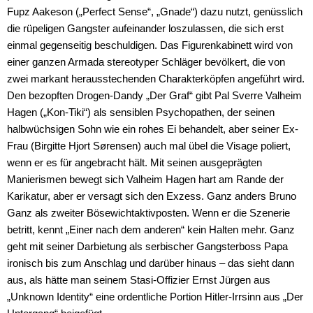
Fupz Aakeson („Perfect Sense“, „Gnade“) dazu nutzt, genüsslich
die rüpeligen Gangster aufeinander loszulassen, die sich erst
einmal gegenseitig beschuldigen. Das Figurenkabinett wird von
einer ganzen Armada stereotyper Schläger bevölkert, die von
zwei markant herausstechenden Charakterköpfen angeführt wird.
Den bezopften Drogen-Dandy „Der Graf“ gibt Pal Sverre Valheim
Hagen („Kon-Tiki“) als sensiblen Psychopathen, der seinen
halbwüchsigen Sohn wie ein rohes Ei behandelt, aber seiner Ex-
Frau (Birgitte Hjort Sørensen) auch mal übel die Visage poliert,
wenn er es für angebracht hält. Mit seinen ausgeprägten
Manierismen bewegt sich Valheim Hagen hart am Rande der
Karikatur, aber er versagt sich den Exzess. Ganz anders Bruno
Ganz als zweiter Bösewichtaktivposten. Wenn er die Szenerie
betritt, kennt „Einer nach dem anderen“ kein Halten mehr. Ganz
geht mit seiner Darbietung als serbischer Gangsterboss Papa
ironisch bis zum Anschlag und darüber hinaus – das sieht dann
aus, als hätte man seinem Stasi-Offizier Ernst Jürgen aus
„Unknown Identity“ eine ordentliche Portion Hitler-Irrsinn aus „Der