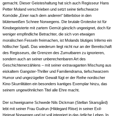
gemacht. Dieser Geisteshaltung hat sich auch Regisseur Hans
Petter Moland verschrieben und setzt seine tiefschwarze
Komödie „Einer nach dem anderen“ bitterböse in den
blütenweißen Schnee Norwegens. Die brutale Groteske ist für
Kinobegeisterte mit zartem Gemüt gänzlich ungeeignet, doch für
weniger empfindliche Betrachter, die sich von etwaigen
moralischen Fesseln freimachen, ist Molands blutiges Inferno ein
höllischer Spaß. Das wiederum liegt nicht nur an der Bereitschaft
des Regisseurs, die Grenzen des Zumutbaren zu ignorieren,
sondern auch an seiner unberechenbaren Art des
Geschichtenerzählens – mit seiner extravaganten Mischung aus
eiskaltem Gangster-Thriller und Familiendrama, tiefschwarzem
Humor und ungezügelter Gewalt fügt er der Reihe nordischer
Kino-Skurrilitäten ein besonders kantiges Exemplar hinzu, das
seinem ungewöhnlichen Titel alle Ehre macht.
Der schweigsame Schwede Nils Dickman (Stellan Skarsgård)
lebt mit seiner Frau Gudrun (Hildegard Riise) in seiner Exil-
Heimat Norwegen und ist voll integriert in das örtliche Leben. In