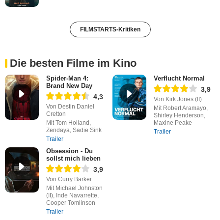
FILMSTARTS-Kritiken
Die besten Filme im Kino
Spider-Man 4:
Verflucht Normal
Brand New Day
3,9
4,3
Von Kirk Jones (II)
Von Destin Daniel
Mit Robert Aramayo,
Cretton
Shirley Henderson,
Mit Tom Holland,
Maxine Peake
Zendaya, Sadie Sink
Trailer
Trailer
Obsession - Du
sollst mich lieben
3,9
Von Curry Barker
Mit Michael Johnston
(II), Inde Navarrette,
Cooper Tomlinson
Trailer