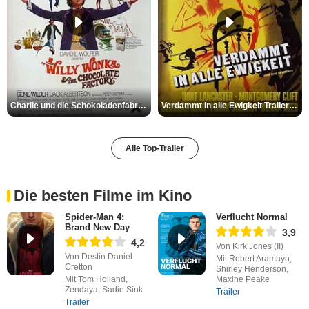
Charlie und die Schokoladenfabrik Trailer OV
Verdammt in alle Ewigkeit Trailer OV
Alle Top-Trailer
Die besten Filme im Kino
Spider-Man 4:
Verflucht Normal
Brand New Day
3,9
4,2
Von Kirk Jones (II)
Von Destin Daniel
Mit Robert Aramayo,
Cretton
Shirley Henderson,
Mit Tom Holland,
Maxine Peake
Zendaya, Sadie Sink
Trailer
Trailer