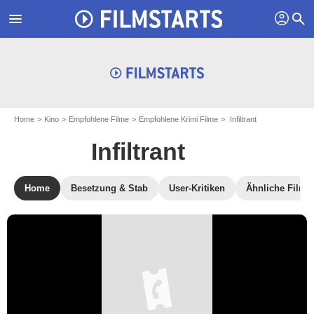
profil
menu
search
Home
Kino
Empfohlene Filme
Empfohlene Krimi Filme
Infiltrant
Infiltrant
Home
Besetzung & Stab
User-Kritiken
Ähnliche Filme