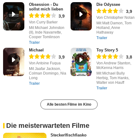
Obsession - Du
Die Odyssee
sollst mich lieben
3,9
3,9
Von Christopher Nolan
Von Curry Barker
Mit Matt Damon, Tom
Mit Michael Johnston
Holland, Anne
(II), Inde Navarrette,
Hathaway
Cooper Tomlinson
Trailer
Trailer
Michael
Toy Story 5
3,9
3,8
Von Antoine Fuqua
Von Andrew Stanton,
McKenna Harris
Mit Jaafar Jackson,
Colman Domingo, Nia
Mit Michael Bully
Long
Herbig, Tom Hanks,
Walter von Hauff
Trailer
Trailer
Alle besten Filme im Kino
Die meisterwarteten Filme
Steckerlfischfiasko