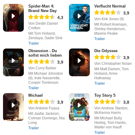
Spider-Man 4:
Verflucht Normal
Brand New Day
3,9
4,3
Von Kirk Jones (II)
Von Destin Daniel
Mit Robert Aramayo,
Cretton
Shirley Henderson,
Mit Tom Holland,
Maxine Peake
Zendaya, Sadie Sink
Trailer
Trailer
Obsession - Du
Die Odyssee
sollst mich lieben
3,9
3,9
Von Christopher Nolan
Von Curry Barker
Mit Matt Damon, Tom
Mit Michael Johnston
Holland, Anne
(II), Inde Navarrette,
Hathaway
Cooper Tomlinson
Trailer
Trailer
Michael
Toy Story 5
3,9
3,8
Von Antoine Fuqua
Von Andrew Stanton,
McKenna Harris
Mit Jaafar Jackson,
Colman Domingo, Nia
Mit Michael Bully
Long
Herbig, Tom Hanks,
Walter von Hauff
Trailer
Trailer