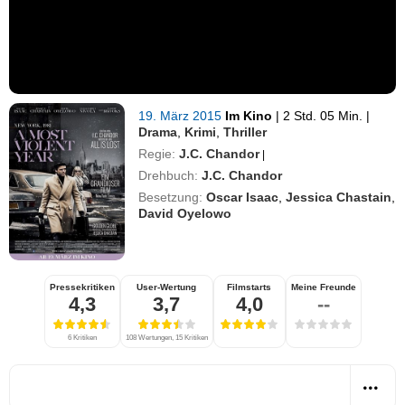
19. März 2015
Im Kino
|
2 Std. 05 Min.
|
Drama
,
Krimi
,
Thriller
Regie:
J.C. Chandor
|
Drehbuch:
J.C. Chandor
Besetzung:
Oscar Isaac
,
Jessica Chastain
,
David Oyelowo
Pressekritiken
User-Wertung
Filmstarts
Meine Freunde
4,3
3,7
4,0
--
6 Kritiken
108 Wertungen, 15 Kritiken