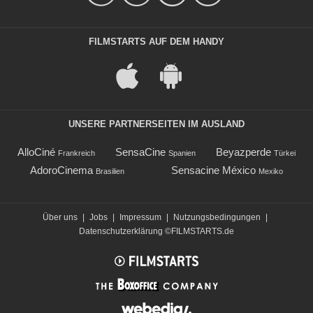
FILMSTARTS AUF DEM HANDY
UNSERE PARTNERSEITEN IM AUSLAND
AlloCiné
SensaCine
Beyazperde
Frankreich
Spanien
Türkei
AdoroCinema
Sensacine México
Brasilien
Mexiko
Über uns
|
Jobs
|
Impressum
|
Nutzungsbedingungen
|
Datenschutzerklärung
©FILMSTARTS.de