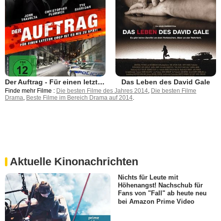
Der Auftrag - Für einen letzten Coup ist es nie zu spät!
Das Leben des David Gale
Finde mehr Filme :
Die besten Filme des Jahres 2014
,
Die besten Filme
Drama
,
Beste Filme im Bereich Drama auf 2014
.
Aktuelle Kinonachrichten
Nichts für Leute mit
Höhenangst! Nachschub für
Fans von "Fall" ab heute neu
bei Amazon Prime Video