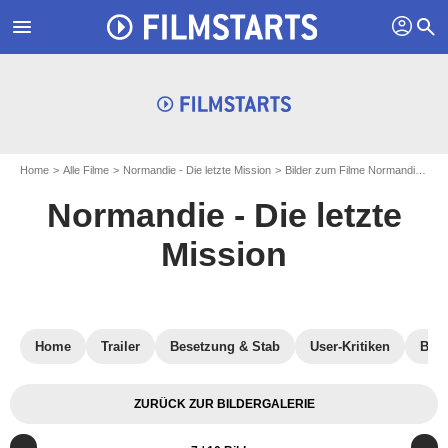
profil
menu
search
Home
Alle Filme
Normandie - Die letzte Mission
Bilder zum Filme Normandie - Die letzte Mission
Normandie - Die letzte
Mission
Home
Trailer
Besetzung & Stab
User-Kritiken
Blu-
ZURÜCK ZUR BILDERGALERIE