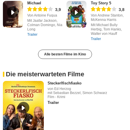
Michael
Toy Story 5
3,9
3,8
Von Antoine Fuqua
Von Andrew Stanton,
McKenna Harris
Mit Jaafar Jackson,
Colman Domingo, Nia
Mit Michael Bully
Long
Herbig, Tom Hanks,
Walter von Hauff
Trailer
Trailer
Alle besten Filme im Kino
Die meisterwarteten Filme
Steckerlfischfiasko
von Ed Herzog
mit Sebastian Bezzel, Simon Schwarz
Film - Krimi
Trailer