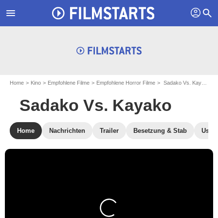
profil
menu
search
Home
Kino
Empfohlene Filme
Empfohlene Horror Filme
Sadako Vs. Kayako
Sadako Vs. Kayako
Home
Nachrichten
Trailer
Besetzung & Stab
User-