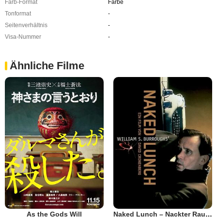
Farb-Format
Farbe
Tonformat
-
Seitenverhältnis
-
Visa-Nummer
-
Ähnliche Filme
As the Gods Will
Naked Lunch – Nackter Rausch