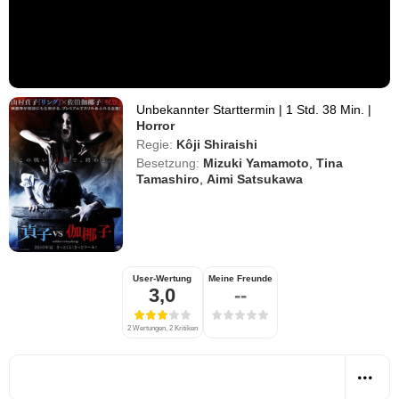
Unbekannter Starttermin
|
1 Std. 38 Min.
|
Horror
Regie:
Kôji Shiraishi
Besetzung:
Mizuki Yamamoto
,
Tina
Tamashiro
,
Aimi Satsukawa
User-Wertung
Meine Freunde
3,0
--
2 Wertungen, 2 Kritiken