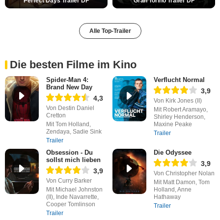
Perfect Days Trailer DF
Gran Torino Trailer DF
Alle Top-Trailer
Die besten Filme im Kino
Spider-Man 4:
Verflucht Normal
Brand New Day
3,9
4,3
Von Kirk Jones (II)
Von Destin Daniel
Mit Robert Aramayo,
Cretton
Shirley Henderson,
Mit Tom Holland,
Maxine Peake
Zendaya, Sadie Sink
Trailer
Trailer
Obsession - Du
Die Odyssee
sollst mich lieben
3,9
3,9
Von Christopher Nolan
Von Curry Barker
Mit Matt Damon, Tom
Mit Michael Johnston
Holland, Anne
(II), Inde Navarrette,
Hathaway
Cooper Tomlinson
Trailer
Trailer