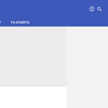
profil
search
Y
TV-STARTS