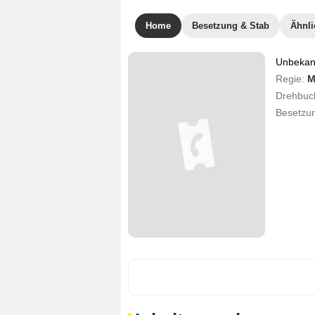
Home
Besetzung & Stab
Ähnli
Unbekann
Regie:
M
Drehbuc
Besetzu