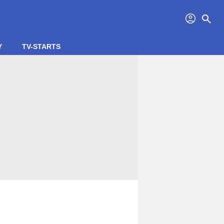
profil
search
Y
TV-STARTS