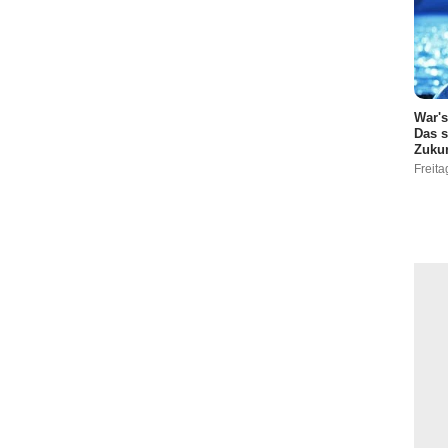
War'
Das s
Zukun
Freita