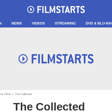
N
NEWS
VIDEOS
STREAMING
DVD & BLU-RA
ror Filme
The Collected
The Collected