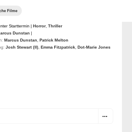
che Filme
ter Starttermin
|
Horror
,
Thriller
arcus Dunstan
|
h:
Marcus Dunstan
,
Patrick Melton
ng:
Josh Stewart (II)
,
Emma Fitzpatrick
,
Dot-Marie Jones