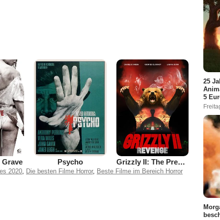
25 Ja
Anima
5 Eu
Freita
r Grave
Psycho
Grizzly II: The Predator
res 2020
,
Die besten Filme Horror
,
Beste Filme im Bereich Horror
Morg
besch