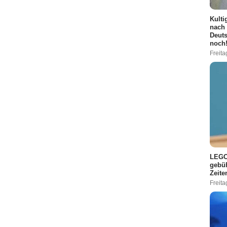
Kulti
nach 
Deuts
noch
Freita
LEGO 
gebüh
Zeite
Freita