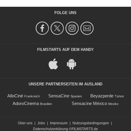
FOLGE UNS
FILMSTARTS AUF DEM HANDY
UNSERE PARTNERSEITEN IM AUSLAND
AlloCiné
SensaCine
Beyazperde
Frankreich
Spanien
Türkei
AdoroCinema
Sensacine México
Brasilien
Mexiko
Über uns
|
Jobs
|
Impressum
|
Nutzungsbedingungen
|
Datenschutzerklärung
©FILMSTARTS.de