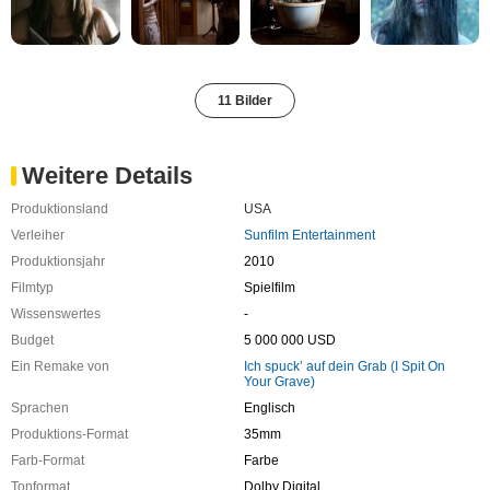
11 Bilder
Weitere Details
Produktionsland
USA
Verleiher
Sunfilm Entertainment
Produktionsjahr
2010
Filmtyp
Spielfilm
Wissenswertes
-
Budget
5 000 000 USD
Ein Remake von
Ich spuck’ auf dein Grab (I Spit On
Your Grave)
Sprachen
Englisch
Produktions-Format
35mm
Farb-Format
Farbe
Tonformat
Dolby Digital