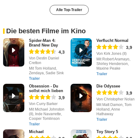
Alle Top-Trailer
Die besten Filme im Kino
Spider-Man 4:
Verflucht Normal
Brand New Day
3,9
4,3
Von Kirk Jones (II)
Von Destin Daniel
Mit Robert Aramayo,
Cretton
Shirley Henderson,
Mit Tom Holland,
Maxine Peake
Zendaya, Sadie Sink
Trailer
Trailer
Obsession - Du
Die Odyssee
sollst mich lieben
3,9
3,9
Von Christopher Nolan
Von Curry Barker
Mit Matt Damon, Tom
Mit Michael Johnston
Holland, Anne
(II), Inde Navarrette,
Hathaway
Cooper Tomlinson
Trailer
Trailer
Michael
Toy Story 5