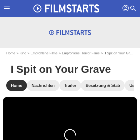
profil
menu
search
Home
Kino
Empfohlene Filme
Empfohlene Horror Filme
I Spit on Your Grave
I Spit on Your Grave
Home
Nachrichten
Trailer
Besetzung & Stab
User-