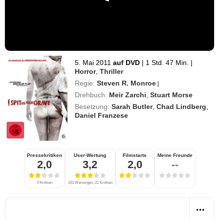
5. Mai 2011
auf DVD
|
1 Std. 47 Min.
|
Horror
,
Thriller
Regie:
Steven R. Monroe
|
Drehbuch:
Meir Zarchi
,
Stuart Morse
Besetzung:
Sarah Butler
,
Chad Lindberg
,
Daniel Franzese
Pressekritiken
User-Wertung
Filmstarts
Meine Freunde
2,0
3,2
2,0
--
3 Kritiken
161 Wertungen, 21 Kritiken