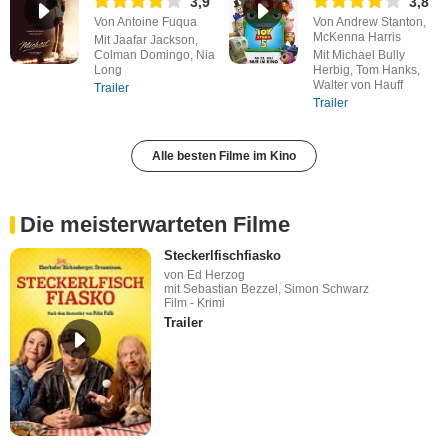
3,9
3,8
Von Antoine Fuqua
Von Andrew Stanton,
McKenna Harris
Mit Jaafar Jackson,
Colman Domingo, Nia
Mit Michael Bully
Long
Herbig, Tom Hanks,
Walter von Hauff
Trailer
Trailer
Alle besten Filme im Kino
Die meisterwarteten Filme
Steckerlfischfiasko
von Ed Herzog
mit Sebastian Bezzel, Simon Schwarz
Film - Krimi
Trailer