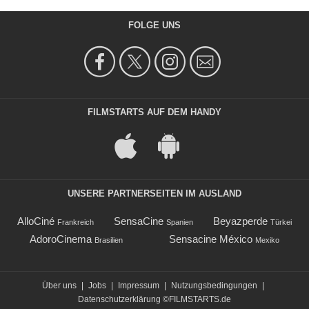
FOLGE UNS
FILMSTARTS AUF DEM HANDY
UNSERE PARTNERSEITEN IM AUSLAND
AlloCiné
SensaCine
Beyazperde
Frankreich
Spanien
Türkei
AdoroCinema
Sensacine México
Brasilien
Mexiko
Über uns
|
Jobs
|
Impressum
|
Nutzungsbedingungen
|
Datenschutzerklärung
©FILMSTARTS.de