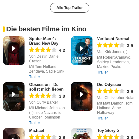
Alle Top-Trailer
Die besten Filme im Kino
Spider-Man 4:
Verflucht Normal
Brand New Day
3,9
4,2
Von Kirk Jones (II)
Von Destin Daniel
Mit Robert Aramayo,
Cretton
Shirley Henderson,
Mit Tom Holland,
Maxine Peake
Zendaya, Sadie Sink
Trailer
Trailer
Obsession - Du
Die Odyssee
sollst mich lieben
3,9
3,9
Von Christopher Nolan
Von Curry Barker
Mit Matt Damon, Tom
Mit Michael Johnston
Holland, Anne
(II), Inde Navarrette,
Hathaway
Cooper Tomlinson
Trailer
Trailer
Michael
Toy Story 5
3,9
3,8