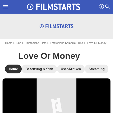
profil
menu
search
Home
Kino
Empfohlene Filme
Empfohlene Komödie Filme
Love Or Money
Love Or Money
Home
Besetzung & Stab
User-Kritiken
Streaming