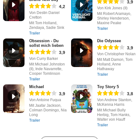
3,9
4,2
Von Kirk Jones (II)
Von Destin Daniel
Mit Robert Aramayo,
Cretton
Shirley Henderson,
Mit Tom Holland,
Maxine Peake
Zendaya, Sadie Sink
Trailer
Trailer
Obsession - Du
Die Odyssee
sollst mich lieben
3,9
3,9
Von Christopher Nolan
Von Curry Barker
Mit Matt Damon, Tom
Mit Michael Johnston
Holland, Anne
(II), Inde Navarrette,
Hathaway
Cooper Tomlinson
Trailer
Trailer
Michael
Toy Story 5
3,9
3,8
Von Antoine Fuqua
Von Andrew Stanton,
McKenna Harris
Mit Jaafar Jackson,
Colman Domingo, Nia
Mit Michael Bully
Long
Herbig, Tom Hanks,
Walter von Hauff
Trailer
Trailer