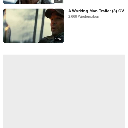
2:54
A Working Man Trailer (3) OV
2.669 Wiedergaben
1:32