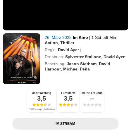
26. März 2025
Im Kino
|
1 Std. 56 Min.
|
Action
,
Thriller
Regie:
David Ayer
|
Drehbuch:
Sylvester Stallone
,
David Ayer
Besetzung:
Jason Statham
,
David
Harbour
,
Michael Peña
User-Wertung
Filmstarts
Meine Freunde
3,5
3,5
--
119 Wertungen, 24 Kritiken
IM STREAM