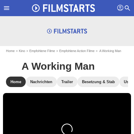
profil
menu
search
Home
Kino
Empfohlene Filme
Empfohlene Action Filme
A Working Man
A Working Man
Home
Nachrichten
Trailer
Besetzung & Stab
User-