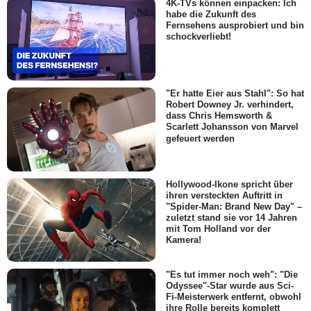
4K-TVs können einpacken: Ich
habe die Zukunft des
Fernsehens ausprobiert und bin
schockverliebt!
"Er hatte Eier aus Stahl": So hat
Robert Downey Jr. verhindert,
dass Chris Hemsworth &
Scarlett Johansson von Marvel
gefeuert werden
Hollywood-Ikone spricht über
ihren versteckten Auftritt in
"Spider-Man: Brand New Day" –
zuletzt stand sie vor 14 Jahren
mit Tom Holland vor der
Kamera!
"Es tut immer noch weh": "Die
Odyssee"-Star wurde aus Sci-
Fi-Meisterwerk entfernt, obwohl
ihre Rolle bereits komplett