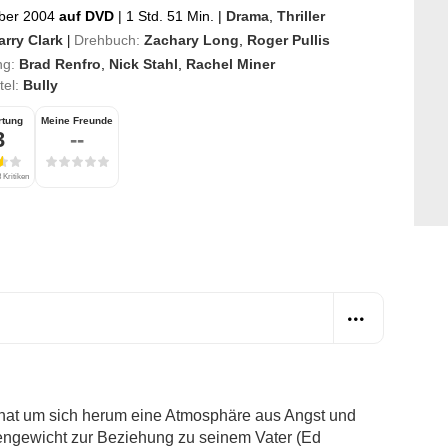
ber 2004
auf DVD
|
1 Std. 51 Min.
|
Drama
,
Thriller
arry Clark
Drehbuch:
Zachary Long
,
Roger Pullis
|
ng:
Brad Renfro
,
Nick Stahl
,
Rachel Miner
itel:
Bully
rtung
Meine Freunde
3
--
 Kritiken
 hat um sich herum eine Atmosphäre aus Angst und
gengewicht zur Beziehung zu seinem Vater (Ed