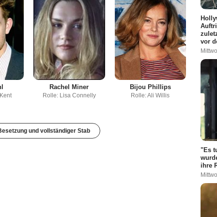
Holly
Auftr
zulet
vor d
Mittwo
hl
Rachel Miner
Bijou Phillips
 Kent
Rolle: Lisa Connelly
Rolle: Ali Willis
esetzung und vollständiger Stab
"Es t
wurde
ihre 
Mittwo