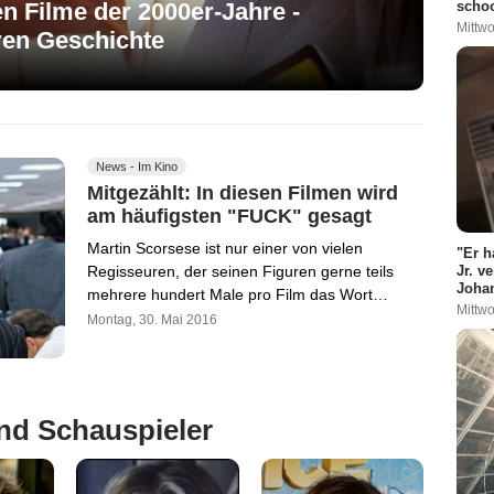
n Filme der 2000er-Jahre -
schoc
Mittwo
ren Geschichte
News - Im Kino
Mitgezählt: In diesen Filmen wird
am häufigsten "FUCK" gesagt
Martin Scorsese ist nur einer von vielen
"Er h
Jr. v
Regisseuren, der seinen Figuren gerne teils
Johan
mehrere hundert Male pro Film das Wort…
Mittwo
Montag, 30. Mai 2016
nd Schauspieler