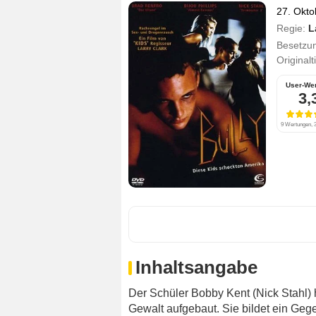
27. Okto
Regie:
L
Besetzu
Originalt
User-We
3,
9 Wertungen, 3
Inhaltsangabe
Der Schüler Bobby Kent (Nick Stahl)
Gewalt aufgebaut. Sie bildet ein Ge