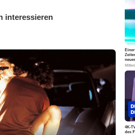
 interessieren
Einer
Zeite
neuen
Mittwo
4K-TV
des F