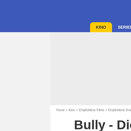
KINO
SERIE
Home
Kino
Empfohlene Filme
Empfohlene Dra
Bully - D