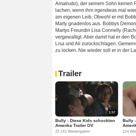
Amatrudo), der seinem Sohn keinen F
lachen, wenn ihm irgendwas mal wiede
am eigenen Leib. Obwohl er mit Bobby
Marty gnadenlos aus. Bobbys Demonst
Martys Freundin Lisa Connelly (Rachel
vergewaltigt. Aber damit hat er den B
Lisa und Ali zurückschlagen. Gemein
zu locken. Nie wieder soll er in der L
Trailer
1:57
Bully - Diese Kids schockten
Bully 
Amerika Trailer OV
Amerik
25.142 Wiedergaben
224 Wi