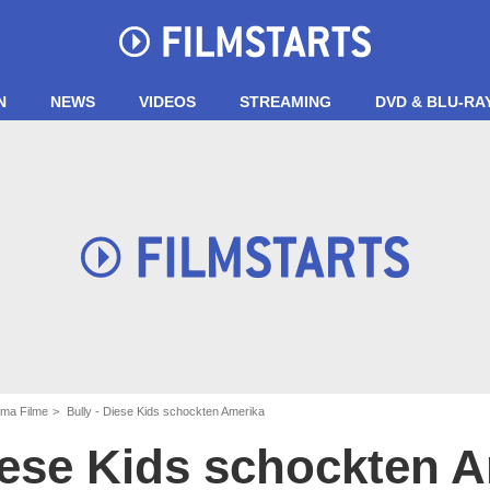
N
NEWS
VIDEOS
STREAMING
DVD & BLU-RA
ma Filme
Bully - Diese Kids schockten Amerika
iese Kids schockten 