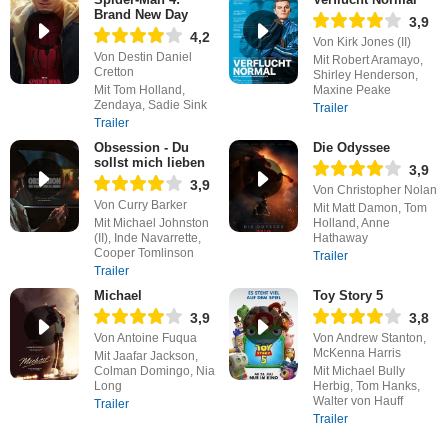
Brand New Day
3,9
4,2
Von Kirk Jones (II)
Von Destin Daniel
Mit Robert Aramayo,
Cretton
Shirley Henderson,
Mit Tom Holland,
Maxine Peake
Zendaya, Sadie Sink
Trailer
Trailer
Obsession - Du
Die Odyssee
sollst mich lieben
3,9
3,9
Von Christopher Nolan
Von Curry Barker
Mit Matt Damon, Tom
Mit Michael Johnston
Holland, Anne
(II), Inde Navarrette,
Hathaway
Cooper Tomlinson
Trailer
Trailer
Michael
Toy Story 5
3,9
3,8
Von Antoine Fuqua
Von Andrew Stanton,
McKenna Harris
Mit Jaafar Jackson,
Colman Domingo, Nia
Mit Michael Bully
Long
Herbig, Tom Hanks,
Walter von Hauff
Trailer
Trailer