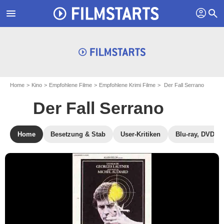
profil
menu
search
Home
Kino
Empfohlene Filme
Empfohlene Krimi Filme
Der Fall Serrano
Der Fall Serrano
Home
Besetzung & Stab
User-Kritiken
Blu-ray, DVD