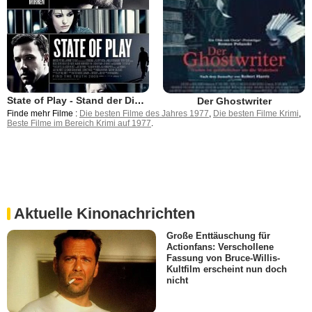
State of Play - Stand der Dinge
Der Ghostwriter
Finde mehr Filme :
Die besten Filme des Jahres 1977
,
Die besten Filme Krimi
,
Beste Filme im Bereich Krimi auf 1977
.
Aktuelle Kinonachrichten
Große Enttäuschung für
Actionfans: Verschollene
Fassung von Bruce-Willis-
Kultfilm erscheint nun doch
nicht