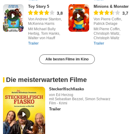
Toy Story 5
Minions & Monster
3,8
3,7
Von Andrew Stanton,
Von Pierre Coffin,
McKenna Harris
Patrick Delage
Mit Michael Bully
Mit Pierre Coffin,
Herbig, Tom Hanks,
Christoph Waltz,
Walter von Hauff
Christoph Waltz
Trailer
Trailer
Alle besten Filme im Kino
Die meisterwarteten Filme
Steckerlfischfiasko
von Ed Herzog
mit Sebastian Bezzel, Simon Schwarz
Film - Krimi
Trailer