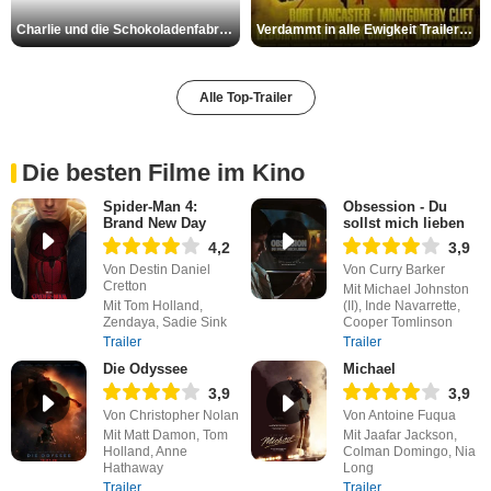
Charlie und die Schokoladenfabrik Trailer OV
Verdammt in alle Ewigkeit Trailer OV
Alle Top-Trailer
Die besten Filme im Kino
Spider-Man 4:
Obsession - Du
Brand New Day
sollst mich lieben
4,2
3,9
Von Destin Daniel
Von Curry Barker
Cretton
Mit Michael Johnston
Mit Tom Holland,
(II), Inde Navarrette,
Zendaya, Sadie Sink
Cooper Tomlinson
Trailer
Trailer
Die Odyssee
Michael
3,9
3,9
Von Christopher Nolan
Von Antoine Fuqua
Mit Matt Damon, Tom
Mit Jaafar Jackson,
Holland, Anne
Colman Domingo, Nia
Hathaway
Long
Trailer
Trailer