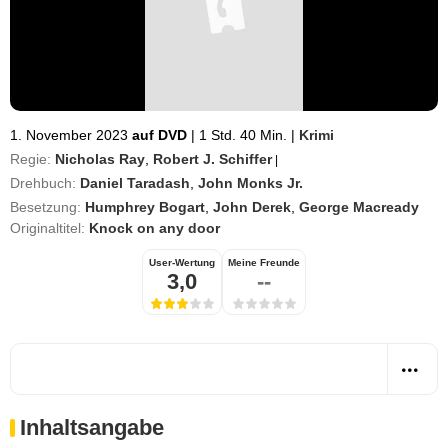
1. November 2023
auf DVD
|
1 Std. 40 Min.
|
Krimi
Regie:
Nicholas Ray
,
Robert J. Schiffer
|
Drehbuch:
Daniel Taradash
,
John Monks Jr.
Besetzung:
Humphrey Bogart
,
John Derek
,
George Macready
Originaltitel:
Knock on any door
User-Wertung
Meine Freunde
3,0
--
Inhaltsangabe