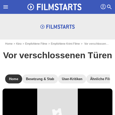
profil
menu
search
Home
Kino
Empfohlene Filme
Empfohlene Krimi Filme
Vor verschlossenen Türen
Vor verschlossenen Türen
Home
Besetzung & Stab
User-Kritiken
Ähnliche Filme