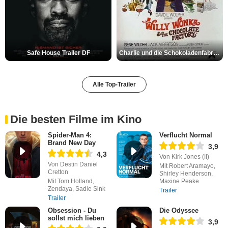
Safe House Trailer DF
Charlie und die Schokoladenfabrik Trailer OV
Alle Top-Trailer
Die besten Filme im Kino
Spider-Man 4:
Verflucht Normal
Brand New Day
3,9
4,3
Von Kirk Jones (II)
Von Destin Daniel
Mit Robert Aramayo,
Cretton
Shirley Henderson,
Mit Tom Holland,
Maxine Peake
Zendaya, Sadie Sink
Trailer
Trailer
Obsession - Du
Die Odyssee
sollst mich lieben
3,9