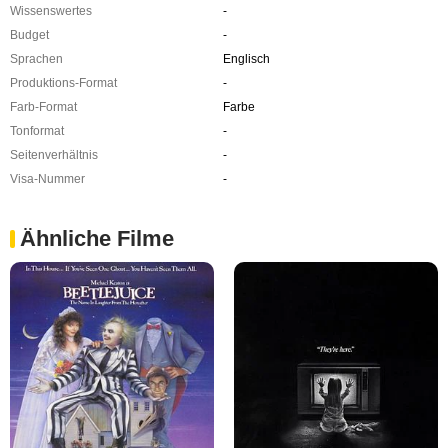
Wissenswertes
-
Budget
-
Sprachen
Englisch
Produktions-Format
-
Farb-Format
Farbe
Tonformat
-
Seitenverhältnis
-
Visa-Nummer
-
Ähnliche Filme