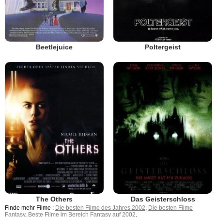
Beetlejuice
Poltergeist
The Others
Das Geisterschloss
Finde mehr Filme :
Die besten Filme des Jahres 2002
,
Die besten Filme
Fantasy
,
Beste Filme im Bereich Fantasy auf 2002
.