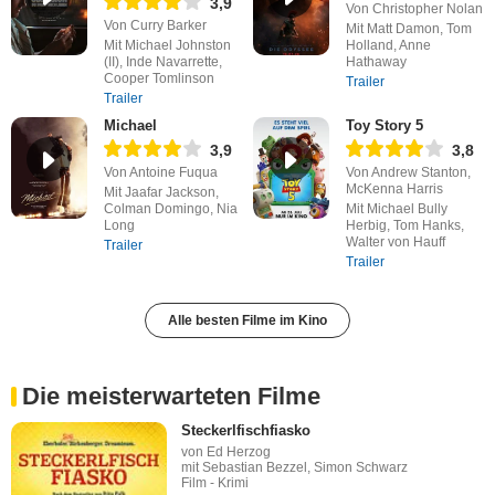
3,9
Von Christopher Nolan
Von Curry Barker
Mit Matt Damon, Tom
Mit Michael Johnston
Holland, Anne
(II), Inde Navarrette,
Hathaway
Cooper Tomlinson
Trailer
Trailer
Michael
Toy Story 5
3,9
3,8
Von Antoine Fuqua
Von Andrew Stanton,
McKenna Harris
Mit Jaafar Jackson,
Colman Domingo, Nia
Mit Michael Bully
Long
Herbig, Tom Hanks,
Walter von Hauff
Trailer
Trailer
Alle besten Filme im Kino
Die meisterwarteten Filme
Steckerlfischfiasko
von Ed Herzog
mit Sebastian Bezzel, Simon Schwarz
Film - Krimi