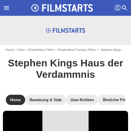
profil
menu
search
Home
Kino
Empfohlene Filme
Empfohlene Fantasy Filme
Stephen Kings Haus der Verdammnis
Stephen Kings Haus der
Verdammnis
Home
Besetzung & Stab
User-Kritiken
Ähnliche Filme