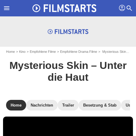
profil
menu
search
Home
Kino
Empfohlene Filme
Empfohlene Drama Filme
Mysterious Skin – Unter die Haut
Mysterious Skin – Unter
die Haut
Home
Nachrichten
Trailer
Besetzung & Stab
User-