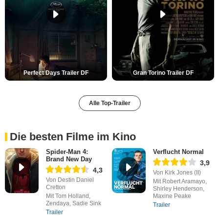
Perfect Days Trailer DF
Gran Torino Trailer DF
Alle Top-Trailer
Die besten Filme im Kino
Spider-Man 4:
Verflucht Normal
Brand New Day
3,9
4,3
Von Kirk Jones (II)
Von Destin Daniel
Mit Robert Aramayo,
Cretton
Shirley Henderson,
Mit Tom Holland,
Maxine Peake
Zendaya, Sadie Sink
Trailer
Trailer