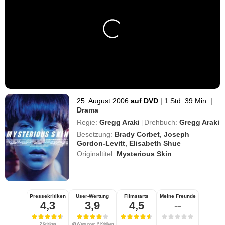
25. August 2006
auf DVD
|
1 Std. 39 Min.
|
Drama
Regie:
Gregg Araki
Drehbuch:
Gregg Araki
|
Besetzung:
Brady Corbet
,
Joseph
Gordon-Levitt
,
Elisabeth Shue
Originaltitel:
Mysterious Skin
Pressekritiken
User-Wertung
Filmstarts
Meine Freunde
4,3
3,9
4,5
--
2 Kritiken
49 Wertungen, 5 Kritiken