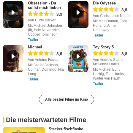
Obsession - Du
Die Odyssee
sollst mich lieben
3,9
3,9
Von Christopher Nolan
Von Curry Barker
Mit Matt Damon, Tom
Mit Michael Johnston
Holland, Anne
(II), Inde Navarrette,
Hathaway
Cooper Tomlinson
Trailer
Trailer
Michael
Toy Story 5
3,9
3,8
Von Antoine Fuqua
Von Andrew Stanton,
McKenna Harris
Mit Jaafar Jackson,
Colman Domingo, Nia
Mit Michael Bully
Long
Herbig, Tom Hanks,
Walter von Hauff
Trailer
Trailer
Alle besten Filme im Kino
Die meisterwarteten Filme
Steckerlfischfiasko