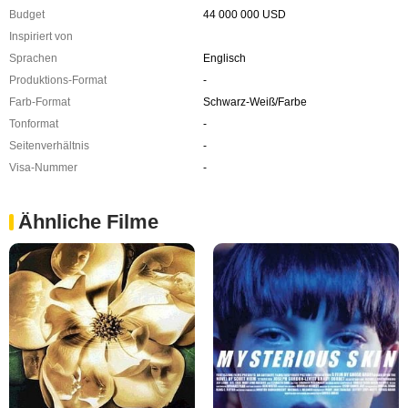
Budget
44 000 000 USD
Inspiriert von
Sprachen
Englisch
Produktions-Format
-
Farb-Format
Schwarz-Weiß/Farbe
Tonformat
-
Seitenverhältnis
-
Visa-Nummer
-
Ähnliche Filme