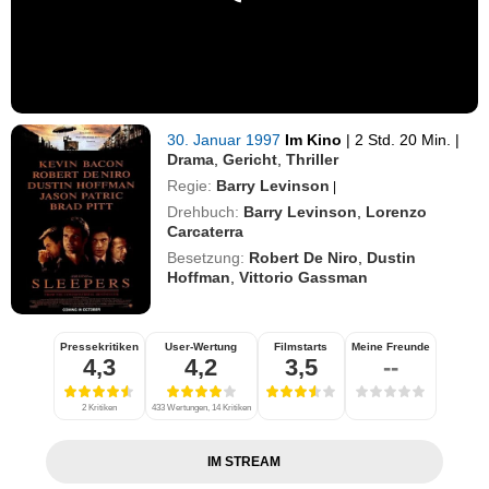
30. Januar 1997
Im Kino
|
2 Std. 20 Min.
|
Drama
,
Gericht
,
Thriller
Regie:
Barry Levinson
|
Drehbuch:
Barry Levinson
,
Lorenzo
Carcaterra
Besetzung:
Robert De Niro
,
Dustin
Hoffman
,
Vittorio Gassman
Pressekritiken
User-Wertung
Filmstarts
Meine Freunde
4,3
4,2
3,5
--
2 Kritiken
433 Wertungen, 14 Kritiken
IM STREAM