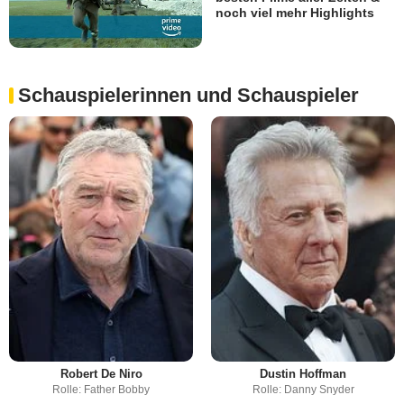
noch viel mehr Highlights
Schauspielerinnen und Schauspieler
Robert De Niro
Dustin Hoffman
Rolle: Father Bobby
Rolle: Danny Snyder