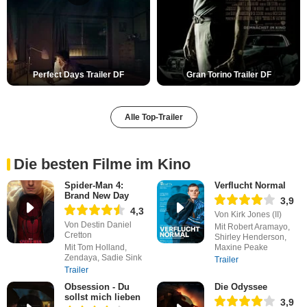
Perfect Days Trailer DF
Gran Torino Trailer DF
Alle Top-Trailer
Die besten Filme im Kino
Spider-Man 4:
Verflucht Normal
Brand New Day
3,9
4,3
Von Kirk Jones (II)
Von Destin Daniel
Mit Robert Aramayo,
Cretton
Shirley Henderson,
Mit Tom Holland,
Maxine Peake
Zendaya, Sadie Sink
Trailer
Trailer
Obsession - Du
Die Odyssee
sollst mich lieben
3,9