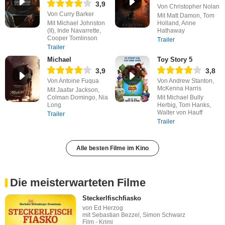
3,9
Von Christopher Nolan
Von Curry Barker
Mit Matt Damon, Tom
Mit Michael Johnston
Holland, Anne
(II), Inde Navarrette,
Hathaway
Cooper Tomlinson
Trailer
Trailer
Michael
Toy Story 5
3,9
3,8
Von Antoine Fuqua
Von Andrew Stanton,
McKenna Harris
Mit Jaafar Jackson,
Colman Domingo, Nia
Mit Michael Bully
Long
Herbig, Tom Hanks,
Walter von Hauff
Trailer
Trailer
Alle besten Filme im Kino
Die meisterwarteten Filme
Steckerlfischfiasko
von Ed Herzog
mit Sebastian Bezzel, Simon Schwarz
Film - Krimi