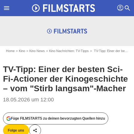
profil
menu
search
Home
Kino
Kino News
Kino Nachrichten: TV-Tipps
TV-Tipp: Einer der besten Sci-Fi-Actioner der Kinogeschichte – vom "Stirb langsam"-Macher
TV-Tipp: Einer der besten Sci-
Fi-Actioner der Kinogeschichte
– vom "Stirb langsam"-Macher
18.05.2026 um 12:00
Füge FILMSTARTS zu deinen bevorzugten Quellen hinzu
Folge uns
Teile diesen Artikel