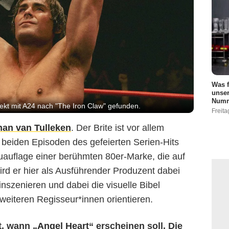
Was f
unser
Numm
jekt mit A24 nach "The Iron Claw" gefunden.
Freita
han van Tulleken
. Der Brite ist vor allem
 beiden Episoden des gefeierten Serien-Hits
uauflage einer berühmten 80er-Marke, die auf
rd er hier als Ausführender Produzent dabei
szenieren und dabei die visuelle Bibel
 weiteren Regisseur*innen orientieren.
t, wann „
Angel Heart
“ erscheinen soll. Die