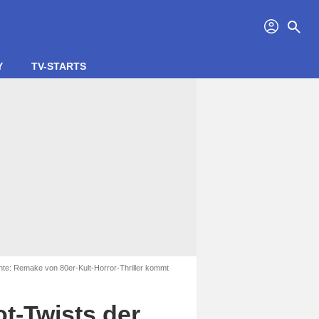
profil
search
Y
TV-STARTS
hte: Remake von 80er-Kult-Horror-Thriller kommt
ot-Twists der