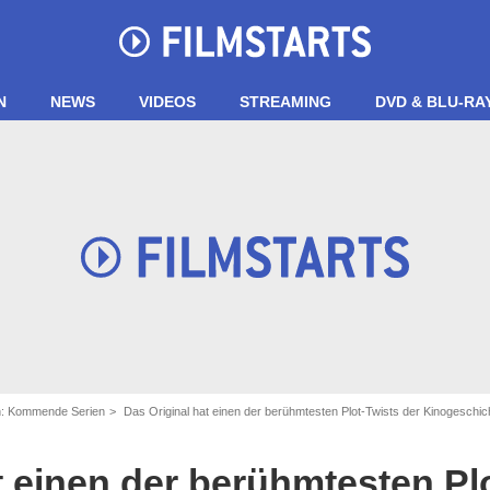
N
NEWS
VIDEOS
STREAMING
DVD & BLU-RA
n: Kommende Serien
Das Original hat einen der berühmtesten Plot-Twists der Kinogeschic
t einen der berühmtesten Pl