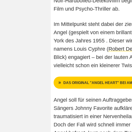
Noir-Hardboiled-Detektivfilm begi
Film und Psycho-Thriller ab.
Im Mittelpunkt steht dabei der z
Angel (gespielt von einem brilla
York des Jahres 1955 . Dieser wi
namens Louis Cyphre (
Robert De
Blick) engagiert – bei der laute
vielleicht schon ein kleinerer Tw
DAS ORIGINAL "ANGEL HEART" BEI A
Angel soll für seinen Auftragge
Sängers Johnny Favorite aufklär
traumatisiert in einer Nervenheil
Doch der Fall wird schnell immer 