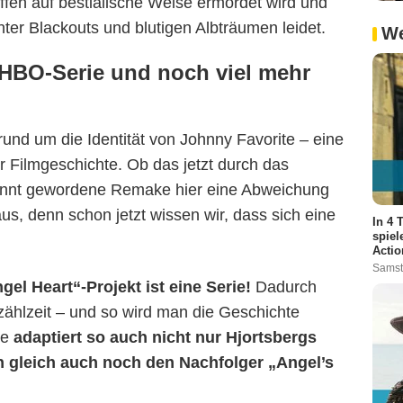
ffen auf bestialische Weise ermordet wird und
ter Blackouts und blutigen Albträumen leidet.
We
 HBO-Serie und noch viel mehr
rund um die Identität von Johnny Favorite – eine
Filmgeschichte. Ob das jetzt durch das
nnt gewordene Remake hier eine Abweichung
, denn schon jetzt wissen wir, dass sich eine
In 4 
spiel
Actio
Samst
el Heart“-Projekt ist eine Serie!
Dadurch
rzählzeit – und so wird man die Geschichte
ie
adaptiert so auch nicht nur Hjortsbergs
 gleich auch noch den Nachfolger „Angel’s