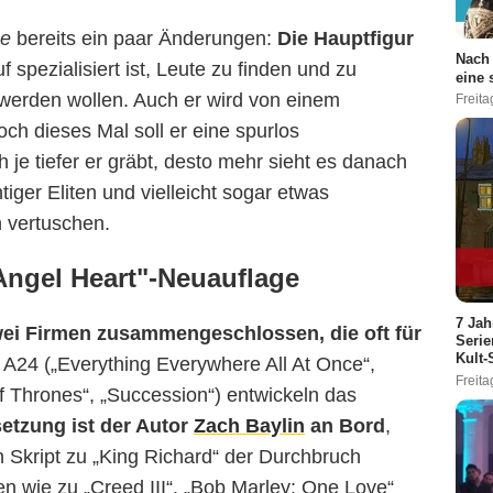
ne
bereits ein paar Änderungen:
Die Hauptfigur
Nach 
uf spezialisiert ist, Leute zu finden und zu
eine 
n werden wollen. Auch er wird von einem
Freita
h dieses Mal soll er eine spurlos
je tiefer er gräbt, desto mehr sieht es danach
iger Eliten und vielleicht sogar etwas
n vertuschen.
"Angel Heart"-Neuauflage
7 Jah
wei Firmen zusammengeschlossen, die oft für
Serie
Kult-
A24 („Everything Everywhere All At Once“,
Freita
 Thrones“, „Succession“) entwickeln das
etzung ist der Autor
Zach Baylin
an Bord
,
A24
 Skript zu „King Richard“ der Durchbruch
en wie zu „Creed III“, „Bob Marley: One Love“