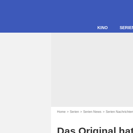
KINO
SERIE
Home
Serien
Serien News
Serien Nachrichte
Das Original ha