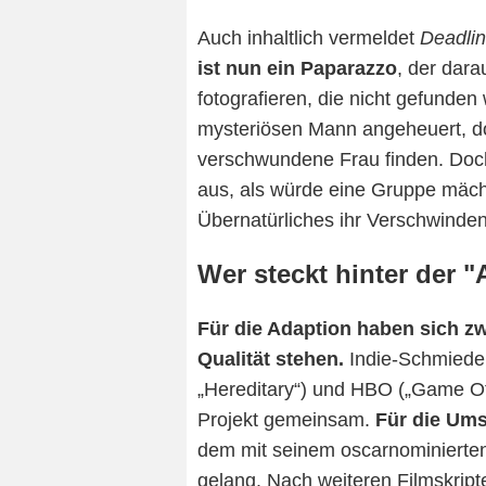
Auch inhaltlich vermeldet
Deadli
ist nun ein Paparazzo
, der dara
fotografieren, die nicht gefunde
mysteriösen Mann angeheuert, doc
verschwundene Frau finden. Doch 
aus, als würde eine Gruppe mächt
Übernatürliches ihr Verschwinde
Wer steckt hinter der 
Für die Adaption haben sich z
Qualität stehen.
Indie-Schmiede 
„Hereditary“) und HBO („Game Of
Projekt gemeinsam.
Für die Ums
dem mit seinem oscarnominierten
gelang. Nach weiteren Filmskript