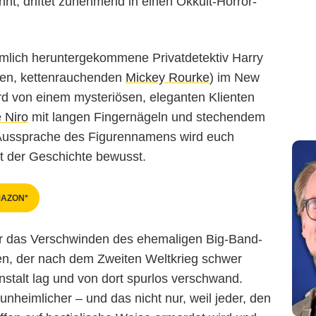
nnt, driftet zunehmend in einen Okkult-Horror-
iemlich heruntergekommene Privatdetektiv Harry
nten, kettenrauchenden
Mickey Rourke
) im New
rd von einem mysteriösen, eleganten Klienten
 Niro
mit langen Fingernägeln und stechendem
n Aussprache des Figurennamens wird euch
ist der Geschichte bewusst.
MAZON*
ber das Verschwinden des ehemaligen Big-Band-
en, der nach dem Zweiten Weltkrieg schwer
anstalt lag und von dort spurlos verschwand.
unheimlicher – und das nicht nur, weil jeder, den