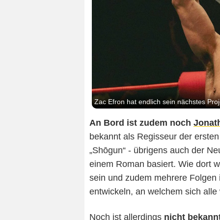
Zac Efron hat endlich sein nächstes Pro
An Bord ist zudem noch
Jonat
bekannt als Regisseur der ersten
„Shōgun“ - übrigens auch der Ne
einem Roman basiert. Wie dort wi
sein und zudem mehrere Folgen in
entwickeln, an welchem sich alle
Noch ist allerdings
nicht bekann