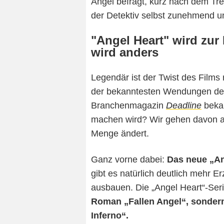
Angel befragt, kurz nach dem Tre
der Detektiv selbst zunehmend un
"Angel Heart" wird zur
wird anders
Legendär ist der Twist des Films 
der bekanntesten Wendungen der 
Branchenmagazin
Deadline
beka
machen wird? Wir gehen davon aus
Menge ändert.
Ganz vorne dabei:
Das neue „Ang
gibt es natürlich deutlich mehr E
ausbauen. Die „Angel Heart“-Ser
Roman „Fallen Angel“, sondern
Inferno“.