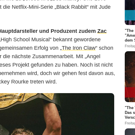
 die Netflix-Mini-Serie „Black Rabbit“ mit Jude
 Hauptdarsteller und Produzent zudem
Zac
"The 
"Amer
 „High School Musical“ bekannt gewordene
dem S
Freita
gemeinsamen Erfolg von „
The Iron Claw
“ schon
für die nächste Zusammenarbeit. Mit „Angel
eses Projekt gefunden zu haben. Noch ist nicht
bernehmen wird, doch wir gehen fest davon aus,
ckey Rourke treten wird.
"The 
Das s
Vers
Freita