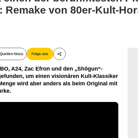
 Remake von 80er-Kult-Horr
Quellen hinzu
Folge uns
Teile diesen Artikel
HBO, A24, Zac Efron und den „Shōgun“-
funden, um einen visionären Kult-Klassiker
Menge wird aber anders als beim Original mit
rke.