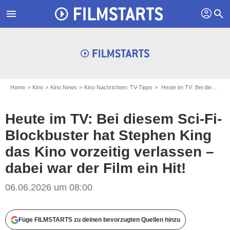
profil
menu
search
Home
Kino
Kino News
Kino Nachrichten: TV-Tipps
Heute im TV: Bei diesem Sci-Fi-Blockbuster hat Stephen King das Kino vorzeitig verlassen – dabei war der Film ein Hit!
Heute im TV: Bei diesem Sci-Fi-
Blockbuster hat Stephen King
das Kino vorzeitig verlassen –
dabei war der Film ein Hit!
06.06.2026 um 08:00
Füge FILMSTARTS zu deinen bevorzugten Quellen hinzu