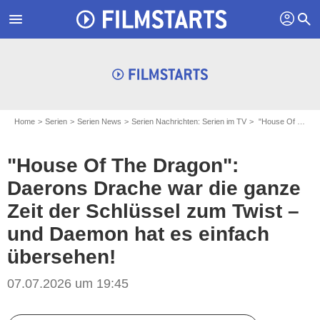
profil
menu
search
Home
Serien
Serien News
Serien Nachrichten: Serien im TV
"House Of The Dragon": Daerons Drache war die ganze Zeit der Schlüssel zum Twist – und Daemon hat es einfach übersehen!
"House Of The Dragon":
Daerons Drache war die ganze
Zeit der Schlüssel zum Twist –
und Daemon hat es einfach
übersehen!
07.07.2026 um 19:45