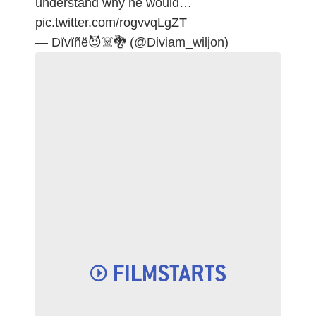
understand why he would…
pic.twitter.com/rogvvqLgZT
— Dïvïñë😈☠️🐉 (@Diviam_wiljon)