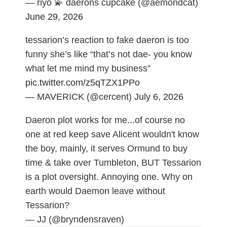
— riyo 💫 daerons cupcake (@aemondcat)
June 29, 2026
tessarion’s reaction to fake daeron is too
funny she’s like “that’s not dae- you know
what let me mind my business”
pic.twitter.com/z5qTZX1PPo
— MAVERICK (@cercent)
July 6, 2026
Daeron plot works for me...of course no
one at red keep save Alicent wouldn't know
the boy, mainly, it serves Ormund to buy
time & take over Tumbleton, BUT Tessarion
is a plot oversight. Annoying one. Why on
earth would Daemon leave without
Tessarion?
— JJ (@bryndensraven)