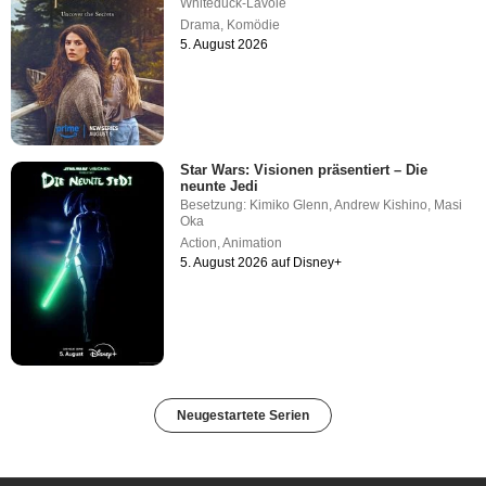
Whiteduck-Lavoie
Drama
,
Komödie
5. August 2026
Star Wars: Visionen präsentiert – Die
neunte Jedi
Besetzung:
Kimiko Glenn
,
Andrew Kishino
,
Masi
Oka
Action
,
Animation
5. August 2026 auf Disney+
Neugestartete Serien