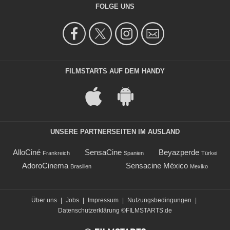
FOLGE UNS
FILMSTARTS AUF DEM HANDY
UNSERE PARTNERSEITEN IM AUSLAND
AlloCiné
SensaCine
Beyazperde
Frankreich
Spanien
Türkei
AdoroCinema
Sensacine México
Brasilien
Mexiko
Über uns
|
Jobs
|
Impressum
|
Nutzungsbedingungen
|
Datenschutzerklärung
©FILMSTARTS.de