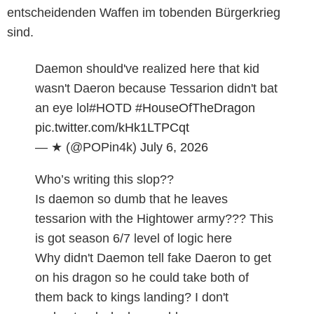
entscheidenden Waffen im tobenden Bürgerkrieg
sind.
Daemon should've realized here that kid
wasn't Daeron because Tessarion didn't bat
an eye lol
#HOTD
#HouseOfTheDragon
pic.twitter.com/kHk1LTPCqt
— ★ (@POPin4k)
July 6, 2026
Who’s writing this slop??
Is daemon so dumb that he leaves
tessarion with the Hightower army??? This
is got season 6/7 level of logic here
Why didn't Daemon tell fake Daeron to get
on his dragon so he could take both of
them back to kings landing? I don't