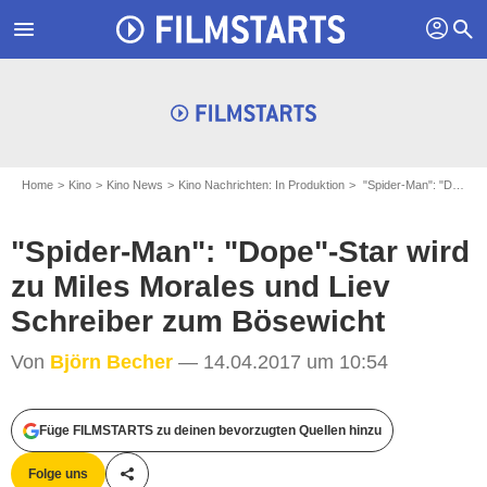
profil
menu
search
Home
Kino
Kino News
Kino Nachrichten: In Produktion
"Spider-Man": "Dope"-Star wird zu Miles Morales und Liev Schreiber zum Bösewicht
"Spider-Man": "Dope"-Star wird
zu Miles Morales und Liev
Schreiber zum Bösewicht
Von
Björn Becher
— 14.04.2017 um 10:54
Füge FILMSTARTS zu deinen bevorzugten Quellen hinzu
Folge uns
Teile diesen Artikel