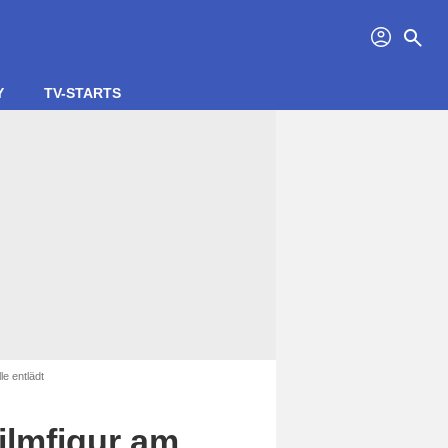
profil
search
Y
TV-STARTS
le entlädt
ilmfigur am