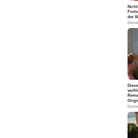
Nicht
Forts
der W
Dienst
Diese
verfi
Remak
Origi
Donne