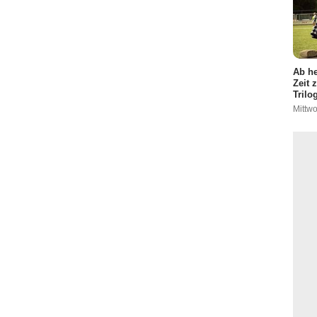
Ab he
Zeit 
Trilo
Mittwo