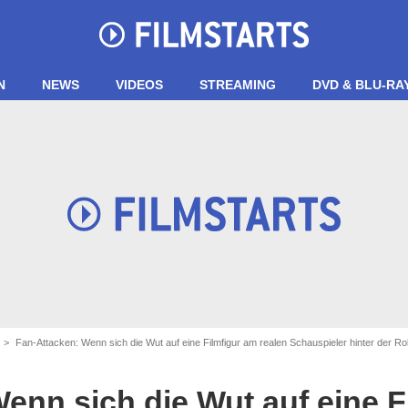
N
NEWS
VIDEOS
STREAMING
DVD & BLU-RA
Fan-Attacken: Wenn sich die Wut auf eine Filmfigur am realen Schauspieler hinter der Rol
enn sich die Wut auf eine F