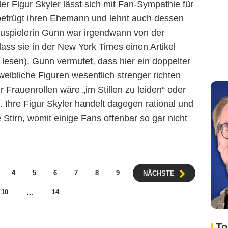
 Figur Skyler lässt sich mit Fan-Sympathie für
 betrügt ihren Ehemann und lehnt auch dessen
hauspielerin Gunn war irgendwann von der
ass sie in der New York Times einen Artikel
r lesen
). Gunn vermutet, dass hier ein doppelter
weibliche Figuren wesentlich strenger richten
 Frauenrollen wäre „im Stillen zu leiden“ oder
. Ihre Figur Skyler handelt dagegen rational und
Stirn, womit einige Fans offenbar so gar nicht
4
5
6
7
8
9
NÄCHSTE
10
14
...
To