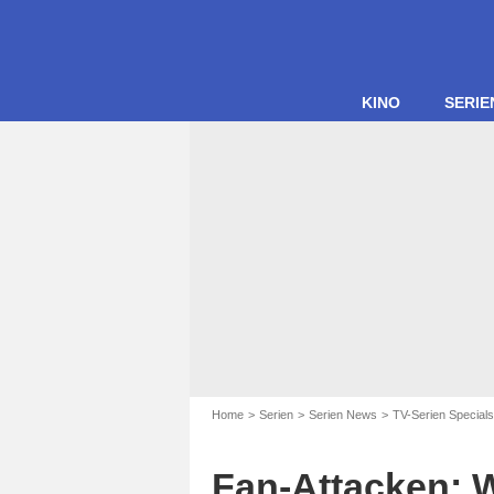
KINO
SERIE
Home
Serien
Serien News
TV-Serien Specials
Fan-Attacken: W