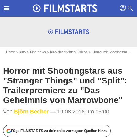
profil
menu
search
Home
Kino
Kino News
Kino Nachrichten: Videos
Horror mit Shootingstars aus "Stranger Things" und "Split": Trailerpremiere zu "Das Geheimnis von Marrowbone"
Horror mit Shootingstars aus
"Stranger Things" und "Split":
Trailerpremiere zu "Das
Geheimnis von Marrowbone"
Von
Björn Becher
— 19.08.2018 um 15:00
Füge FILMSTARTS zu deinen bevorzugten Quellen hinzu