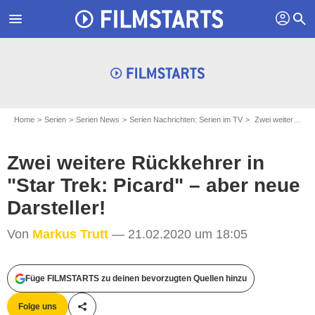
profil
menu
search
Home
Serien
Serien News
Serien Nachrichten: Serien im TV
Zwei weitere Rückkehrer in "Star Trek: Picard" – aber neue Darsteller!
Zwei weitere Rückkehrer in
"Star Trek: Picard" – aber neue
Darsteller!
Von
Markus Trutt
— 21.02.2020 um 18:05
Füge FILMSTARTS zu deinen bevorzugten Quellen hinzu
Amazon / CBS
Folge uns
Teile diesen Artikel