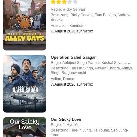
Regie:
Ricky Gervais
Besetzung:
Ricky Gervais
,
Tom Basden
,
Andrew
Brooke
Animation
,
Komödie
7. August 2026 auf Netflix
Operation Safed Saagar
Regie:
Abhijeet Singh Parmar
,
Kushal Srivastava
Besetzung:
Harssh Singh
,
Pawan Chopra
,
Adittya
Singh Rraghuwanshi
Action
,
Drama
7. August 2026 auf Netflix
Our Sticky Love
Regie:
Ji-Hye Mo
Besetzung:
Hae-in Jung
,
Ha Young
,
Seo Jung-
Yeon