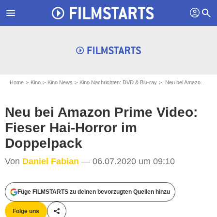
profil
menu
search
Home
Kino
Kino News
Kino Nachrichten: DVD & Blu-ray
Neu bei Amazon Prime Video: Fieser Hai-Horror im Doppelpack
Neu bei Amazon Prime Video:
Fieser Hai-Horror im
Doppelpack
Von
Daniel Fabian
— 06.07.2020 um 09:10
Concorde Filmverleih GmbH
Füge FILMSTARTS zu deinen bevorzugten Quellen hinzu
Folge uns
Teile diesen Artikel