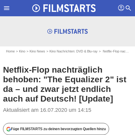
profil
menu
search
Home
Kino
Kino News
Kino Nachrichten: DVD & Blu-ray
Netflix-Flop nachträglich behoben: "The Equalizer 2" ist da – und zwar jetzt endlich auch auf Deutsch! [Update]
Netflix-Flop nachträglich
behoben: "The Equalizer 2" ist
da – und zwar jetzt endlich
auch auf Deutsch! [Update]
Aktualisiert am 16.07.2020 um 14:15
Füge FILMSTARTS zu deinen bevorzugten Quellen hinzu
Sony