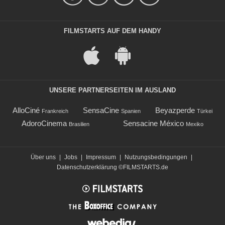
FILMSTARTS AUF DEM HANDY
UNSERE PARTNERSEITEN IM AUSLAND
AlloCiné
SensaCine
Beyazperde
Frankreich
Spanien
Türkei
AdoroCinema
Sensacine México
Brasilien
Mexiko
Über uns
|
Jobs
|
Impressum
|
Nutzungsbedingungen
|
Datenschutzerklärung
©FILMSTARTS.de