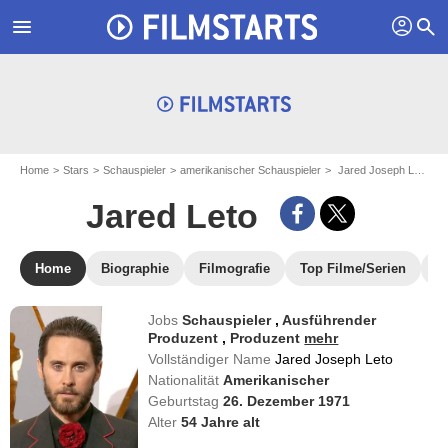
profil
menu
search
Home
Stars
Schauspieler
amerikanischer Schauspieler
Jared Joseph Leto - aka : Jared Leto
Jared Leto
Home
Biographie
Filmografie
Top Filme/Serien
N
Jobs
Schauspieler
,
Ausführender
Produzent
,
Produzent
mehr
Vollständiger Name
Jared Joseph Leto
Nationalität
Amerikanischer
Geburtstag
26. Dezember 1971
Alter
54
Jahre alt