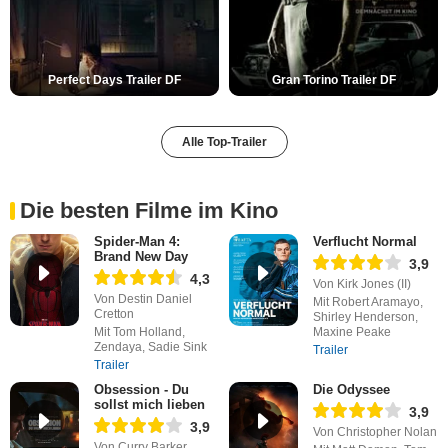
Perfect Days Trailer DF
Gran Torino Trailer DF
Alle Top-Trailer
Die besten Filme im Kino
Spider-Man 4:
Verflucht Normal
Brand New Day
3,9
4,3
Von Kirk Jones (II)
Von Destin Daniel
Mit Robert Aramayo,
Cretton
Shirley Henderson,
Mit Tom Holland,
Maxine Peake
Zendaya, Sadie Sink
Trailer
Trailer
Obsession - Du
Die Odyssee
sollst mich lieben
3,9
3,9
Von Christopher Nolan
Von Curry Barker