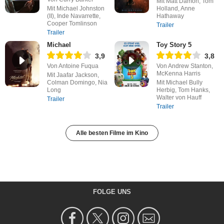
Mit Matt Damon, Tom
Mit Michael Johnston
Holland, Anne
(II), Inde Navarrette,
Hathaway
Cooper Tomlinson
Trailer
Trailer
Michael
Toy Story 5
3,9
3,8
Von Antoine Fuqua
Von Andrew Stanton,
McKenna Harris
Mit Jaafar Jackson,
Colman Domingo, Nia
Mit Michael Bully
Long
Herbig, Tom Hanks,
Walter von Hauff
Trailer
Trailer
Alle besten Filme im Kino
FOLGE UNS