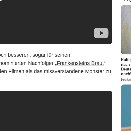
ch besseren, sogar für seinen
Kulti
ominierten Nachfolger „
Frankensteins Braut
“
nach 
Deuts
iden Filmen als das missverstandene Monster zu
noch
Freita