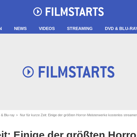
N
NEWS
VIDEOS
STREAMING
DVD & BLU-RA
 & Blu-ray
Nur für kurze Zeit: Einige der größten Horror-Meisterwerke kostenlos streame
Universal Pictures
it: Einige der größten Horro