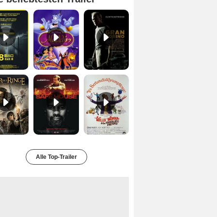
Exit 8 Trailer DF
Aladdin Trailer OV
Gran Torino Trailer DF
Der Herr der Ringe - Die Rückkehr des Königs Trailer OV
Safe House Trailer DF
Charlie und die Schokoladenfabrik Trailer OV
Alle Top-Trailer