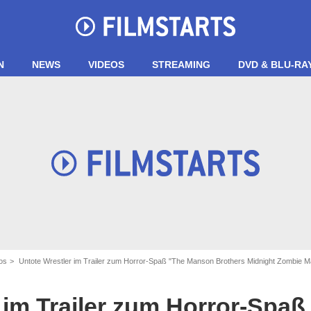
N
NEWS
VIDEOS
STREAMING
DVD & BLU-RA
os
Untote Wrestler im Trailer zum Horror-Spaß "The Manson Brothers Midnight Zombie 
 im Trailer zum Horror-Spa