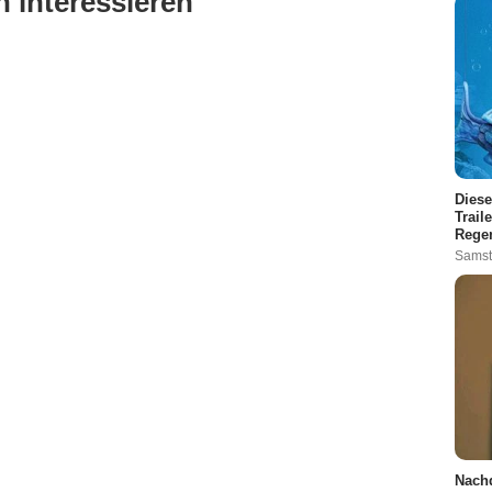
 interessieren
Diese
Trail
Rege
Samst
Nachd