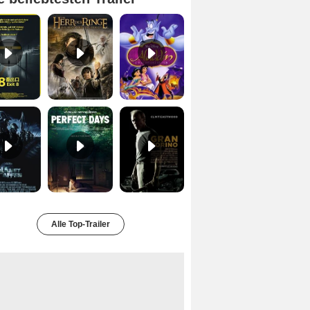
Exit 8 Trailer DF
Der Herr der Ringe - Die Rückkehr des Königs Trailer OV
Aladdin Trailer OV
Planet der Affen Trailer DF
Perfect Days Trailer DF
Gran Torino Trailer DF
Alle Top-Trailer