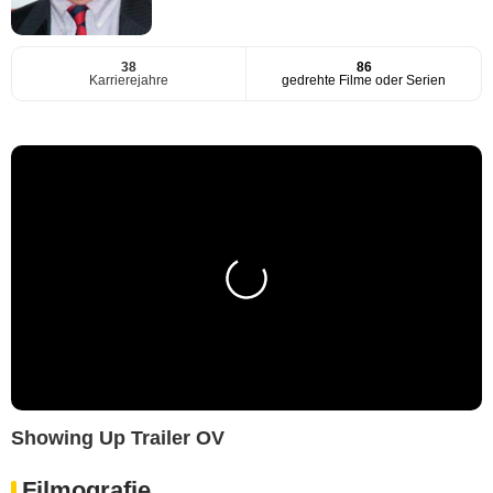
38
86
Karrierejahre
gedrehte Filme oder Serien
Showing Up Trailer OV
Filmografie