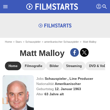
profil
menu
search
Home
Stars
Schauspieler
amerikanischer Schauspieler
Matt Malloy
Matt Malloy
Home
Filmografie
Bilder
Streaming
DVD & VoD
Jobs
Schauspieler
,
Line Producer
Nationalität
Amerikanischer
Geburtstag
12. Januar 1963
Alter
63
Jahre alt