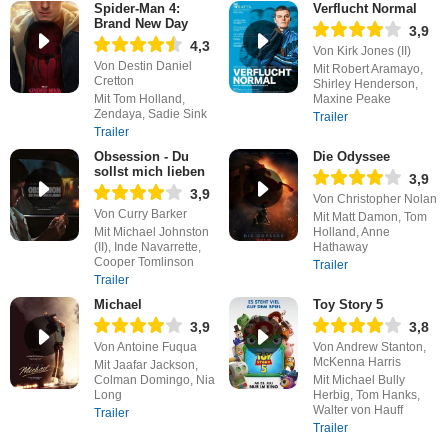
Spider-Man 4:
Verflucht Normal
Brand New Day
3,9
4,3
Von Kirk Jones (II)
Von Destin Daniel
Mit Robert Aramayo,
Cretton
Shirley Henderson,
Mit Tom Holland,
Maxine Peake
Zendaya, Sadie Sink
Trailer
Trailer
Obsession - Du
Die Odyssee
sollst mich lieben
3,9
3,9
Von Christopher Nolan
Von Curry Barker
Mit Matt Damon, Tom
Mit Michael Johnston
Holland, Anne
(II), Inde Navarrette,
Hathaway
Cooper Tomlinson
Trailer
Trailer
Michael
Toy Story 5
3,9
3,8
Von Antoine Fuqua
Von Andrew Stanton,
McKenna Harris
Mit Jaafar Jackson,
Colman Domingo, Nia
Mit Michael Bully
Long
Herbig, Tom Hanks,
Walter von Hauff
Trailer
Trailer