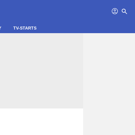
profil
search
Y
TV-STARTS