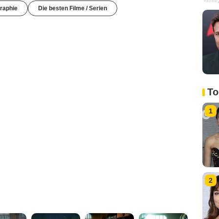
raphie
Die besten Filme / Serien
To
1
2