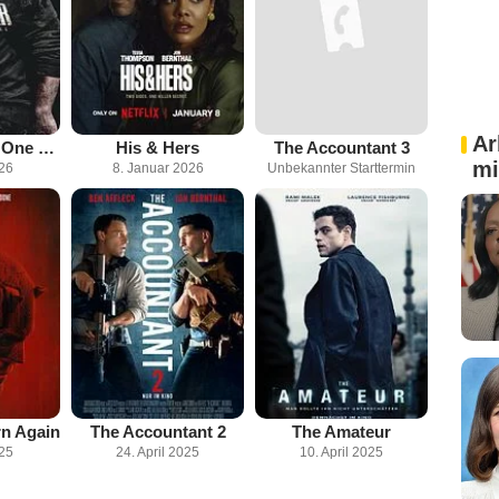
Ar
The Punisher: One Last Kill
His & Hers
The Accountant 3
mi
026
8. Januar 2026
Unbekannter Starttermin
rn Again
The Accountant 2
The Amateur
025
24. April 2025
10. April 2025