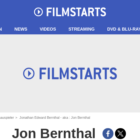
N
NEWS
VIDEOS
STREAMING
DVD & BLU-RA
auspieler
Jonathan Edward Bernthal - aka : Jon Bernthal
Jon Bernthal