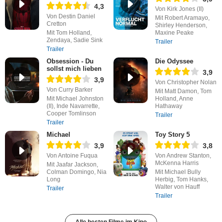
4,3
Von Kirk Jones (II)
Von Destin Daniel
Mit Robert Aramayo,
Cretton
Shirley Henderson,
Mit Tom Holland,
Maxine Peake
Zendaya, Sadie Sink
Trailer
Trailer
Obsession - Du
Die Odyssee
sollst mich lieben
3,9
3,9
Von Christopher Nolan
Von Curry Barker
Mit Matt Damon, Tom
Mit Michael Johnston
Holland, Anne
(II), Inde Navarrette,
Hathaway
Cooper Tomlinson
Trailer
Trailer
Michael
Toy Story 5
3,9
3,8
Von Antoine Fuqua
Von Andrew Stanton,
McKenna Harris
Mit Jaafar Jackson,
Colman Domingo, Nia
Mit Michael Bully
Long
Herbig, Tom Hanks,
Walter von Hauff
Trailer
Trailer