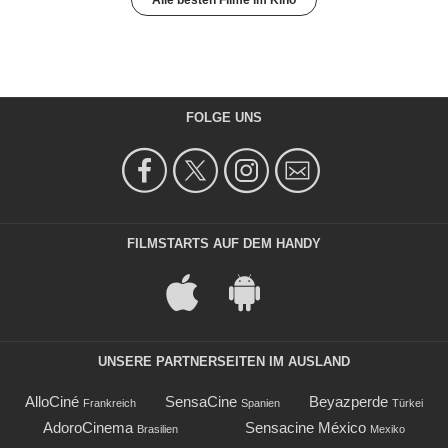
Alle besten Filme im Kino
FOLGE UNS
FILMSTARTS AUF DEM HANDY
UNSERE PARTNERSEITEN IM AUSLAND
AlloCiné
SensaCine
Beyazperde
Frankreich
Spanien
Türkei
AdoroCinema
Sensacine México
Brasilien
Mexiko