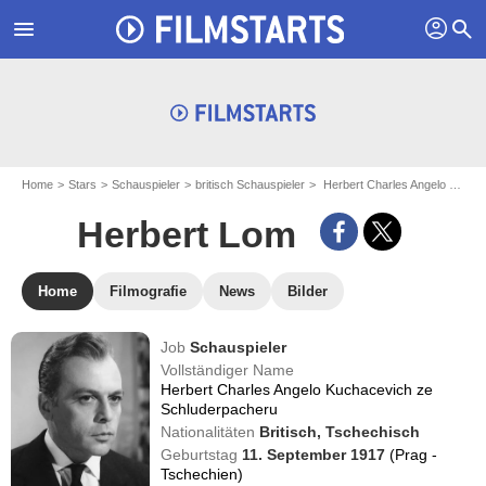
profil
menu
search
Home
Stars
Schauspieler
britisch Schauspieler
Herbert Charles Angelo Kuchacevich ze Schluderpacheru - aka : Herbert Lom
Herbert Lom
Home
Filmografie
News
Bilder
Job
Schauspieler
Vollständiger Name
Herbert Charles Angelo Kuchacevich ze
Schluderpacheru
Nationalitäten
Britisch,
Tschechisch
Geburtstag
11. September 1917
(Prag -
Tschechien)