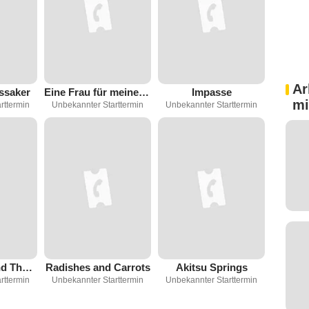
Ar
ssaker
Eine Frau für meinen Mann
Impasse
mi
rttermin
Unbekannter Starttermin
Unbekannter Starttermin
The Radish And The Carrot
Radishes and Carrots
Akitsu Springs
rttermin
Unbekannter Starttermin
Unbekannter Starttermin