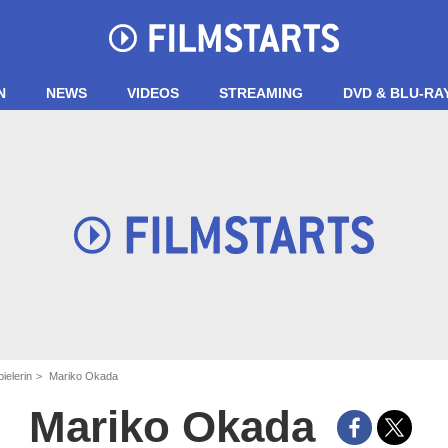
N
NEWS
VIDEOS
STREAMING
DVD & BLU-RA
ielerin
Mariko Okada
Mariko Okada