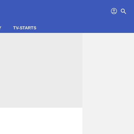
profil
search
Y
TV-STARTS