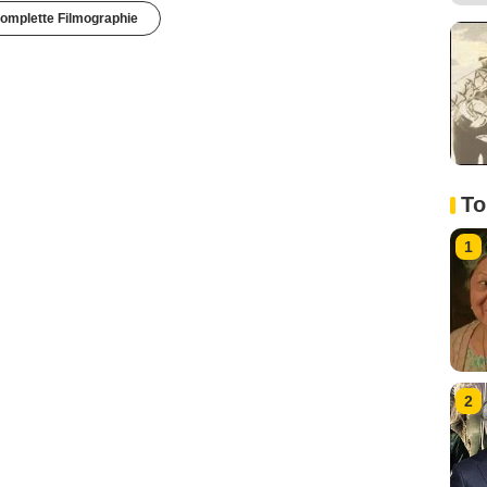
omplette Filmographie
To
1
2