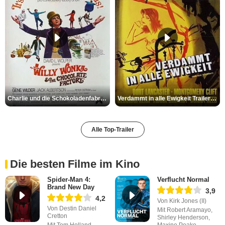
Charlie und die Schokoladenfabrik Trailer OV
Verdammt in alle Ewigkeit Trailer OV
Alle Top-Trailer
Die besten Filme im Kino
Spider-Man 4:
Verflucht Normal
Brand New Day
3,9
4,2
Von Kirk Jones (II)
Von Destin Daniel
Mit Robert Aramayo,
Cretton
Shirley Henderson,
Mit Tom Holland,
Maxine Peake