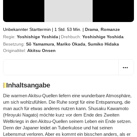
Unbekannter Starttermin
|
1 Std. 53 Min.
|
Drama
,
Romanze
Regie:
Yoshishige Yoshida
Drehbuch:
Yoshishige Yoshida
|
Besetzung:
Sô Yamamura
,
Mariko Okada
,
Sumiko Hidaka
Originaltitel:
Akitsu Onsen
Inhaltsangabe
Die warmen Akitsu-Quellen liefern eine wunderbare Atmosphäre,
um sich wohlzufühlen. Die Ruhe sorgt für eine Entspannung, die
man auch für etwas anderes nutzen kann. Shusaku Kawamoto
(Hiroyuki Nagato) möchte kurz vor dem Ende des Zweiten
Weltkriegs in den Akitsu-Quellen seinem Leben ein Ende setzen.
Denn der Japaner leidet an Tuberkulose und hat seinen
Lebensmut verloren. Aber es kommt ein bisschen anders, als er