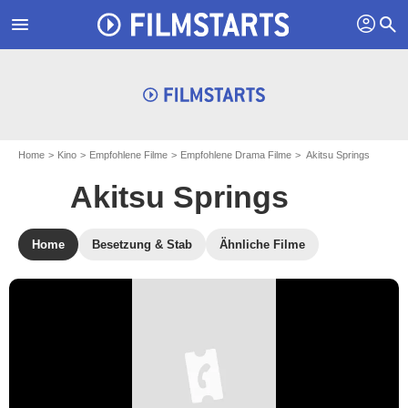
profil
menu
search
Home
Kino
Empfohlene Filme
Empfohlene Drama Filme
Akitsu Springs
Akitsu Springs
Home
Besetzung & Stab
Ähnliche Filme