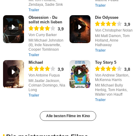
Zendaya, Sadie Sink
Trailer
Trailer
Obsession - Du
Die Odyssee
sollst mich lieben
3,9
3,9
Von Christopher Nolan
Von Curry Barker
Mit Matt Damon, Tom
Mit Michael Johnston
Holland, Anne
(II), Inde Navarrette,
Hathaway
Cooper Tomlinson
Trailer
Trailer
Michael
Toy Story 5
3,9
3,8
Von Antoine Fuqua
Von Andrew Stanton,
McKenna Harris
Mit Jaafar Jackson,
Colman Domingo, Nia
Mit Michael Bully
Long
Herbig, Tom Hanks,
Walter von Hauff
Trailer
Trailer
Alle besten Filme im Kino