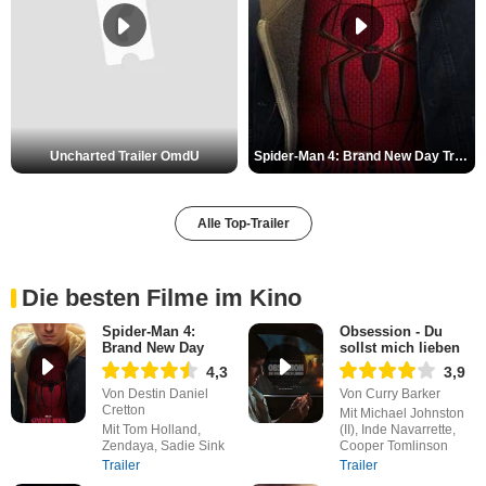
Uncharted Trailer OmdU
Spider-Man 4: Brand New Day Trailer (3) DF
Alle Top-Trailer
Die besten Filme im Kino
Spider-Man 4:
Obsession - Du
Brand New Day
sollst mich lieben
4,3
3,9
Von Destin Daniel
Von Curry Barker
Cretton
Mit Michael Johnston
Mit Tom Holland,
(II), Inde Navarrette,
Zendaya, Sadie Sink
Cooper Tomlinson
Trailer
Trailer