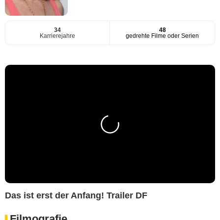
34
48
Karrierejahre
gedrehte Filme oder Serien
Das ist erst der Anfang! Trailer DF
Filmografie