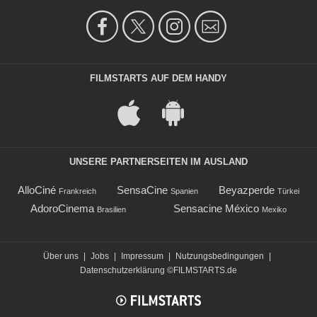
FILMSTARTS AUF DEM HANDY
UNSERE PARTNERSEITEN IM AUSLAND
AlloCiné
SensaCine
Beyazperde
Frankreich
Spanien
Türkei
AdoroCinema
Sensacine México
Brasilien
Mexiko
Über uns
|
Jobs
|
Impressum
|
Nutzungsbedingungen
|
Datenschutzerklärung
©FILMSTARTS.de