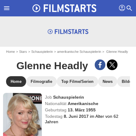
profil
menu
search
Home
Stars
Schauspielerin
amerikanische Schauspielerin
Glenne Headly
Glenne Headly
Home
Filmografie
Top Filme/Serien
News
Bilder
Job
Schauspielerin
Nationalität
Amerikanische
Geburtstag
13. März 1955
Todestag
8. Juni 2017
im Alter von 62
Jahren