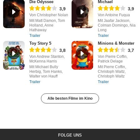
Die Odyssee
Michael
3,9
3,9
Von Christopher Nolan
Von Antoine Fuqua
Mit Matt Damon, Tom
Mit Jaafar Jackson,
Holland, Anne
Colman Domingo, Nia
Hathaway
Long
Trailer
Trailer
Toy Story 5
Minions & Monster
3,8
3,7
Von Andrew Stanton,
Von Pierre Coffin,
McKenna Harris
Patrick Delage
Mit Michael Bully
Mit Pierre Coffin,
Herbig, Tom Hanks,
Christoph Waltz,
Walter von Hauff
Christoph Waltz
Trailer
Trailer
Alle besten Filme im Kino
FOLGE UNS