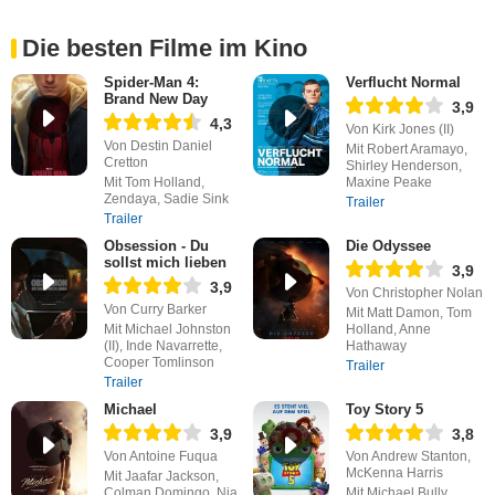
Die besten Filme im Kino
Spider-Man 4:
Verflucht Normal
Brand New Day
3,9
4,3
Von Kirk Jones (II)
Von Destin Daniel
Mit Robert Aramayo,
Cretton
Shirley Henderson,
Mit Tom Holland,
Maxine Peake
Zendaya, Sadie Sink
Trailer
Trailer
Obsession - Du
Die Odyssee
sollst mich lieben
3,9
3,9
Von Christopher Nolan
Von Curry Barker
Mit Matt Damon, Tom
Mit Michael Johnston
Holland, Anne
(II), Inde Navarrette,
Hathaway
Cooper Tomlinson
Trailer
Trailer
Michael
Toy Story 5
3,9
3,8
Von Antoine Fuqua
Von Andrew Stanton,
McKenna Harris
Mit Jaafar Jackson,
Colman Domingo, Nia
Mit Michael Bully