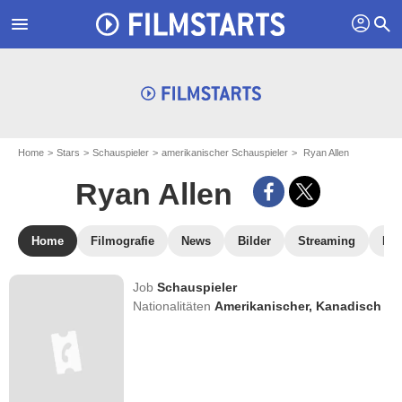
profil
menu
search
Home
Stars
Schauspieler
amerikanischer Schauspieler
Ryan Allen
Ryan Allen
Home
Filmografie
News
Bilder
Streaming
DV
Job
Schauspieler
Nationalitäten
Amerikanischer,
Kanadisch