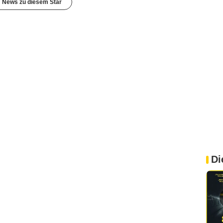
7 News zu diesem Star
Di