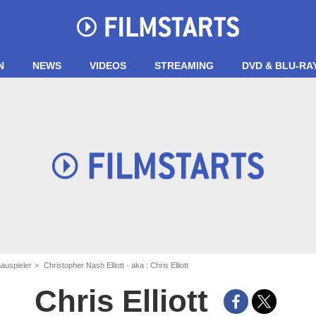
N
NEWS
VIDEOS
STREAMING
DVD & BLU-RA
auspieler
Christopher Nash Elliott - aka : Chris Elliott
Chris Elliott