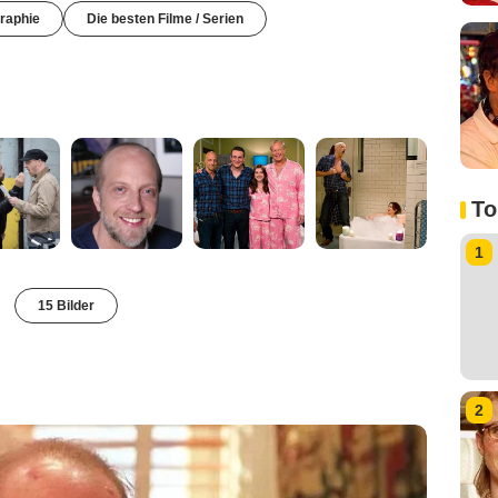
raphie
Die besten Filme / Serien
To
1
15 Bilder
2