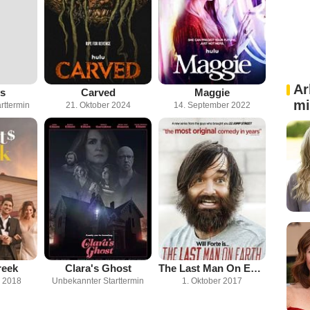
Ar
s
Carved
Maggie
mi
rttermin
21. Oktober 2024
14. September 2022
reek
Clara's Ghost
The Last Man On Earth
 2018
Unbekannter Starttermin
1. Oktober 2017