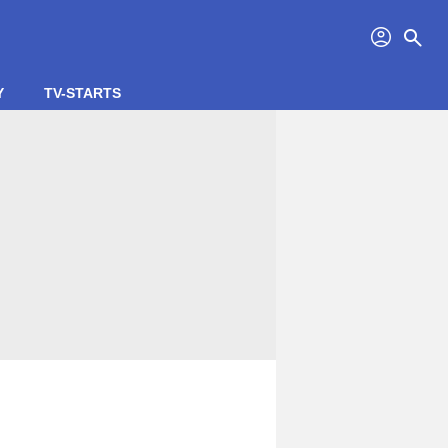
profil
search
Y
TV-STARTS