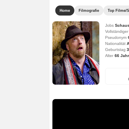
Home
Filmografie
Top Filme/S
Jobs
Schaus
Vollständig
Pseudonym
Nationalität
A
Geburtstag
3
Alter
66
Jahr