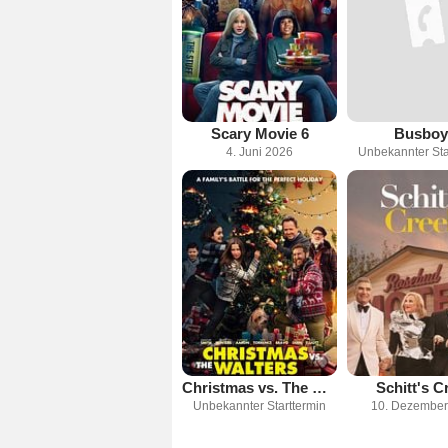
Scary Movie 6
Busboy
4. Juni 2026
Unbekannter Sta
Christmas vs. The Walters
Schitt's C
Unbekannter Starttermin
10. Dezember