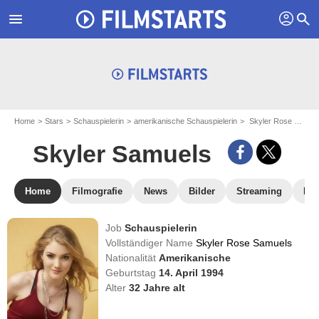
profil
menu
search
Home
Stars
Schauspielerin
amerikanische Schauspielerin
Skyler Rose Samuels - aka : Skyler Samuels
Skyler Samuels
Home
Filmografie
News
Bilder
Streaming
DV
Job
Schauspielerin
Vollständiger Name
Skyler Rose Samuels
Nationalität
Amerikanische
Geburtstag
14. April 1994
Alter
32
Jahre alt