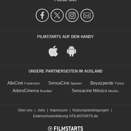
FILMSTARTS AUF DEM HANDY
UNSERE PARTNERSEITEN IM AUSLAND
AlloCiné
SensaCine
Beyazperde
Frankreich
Spanien
Türkei
AdoroCinema
Sensacine México
Brasilien
Mexiko
Über uns
|
Jobs
|
Impressum
|
Nutzungsbedingungen
|
Datenschutzerklärung
©FILMSTARTS.de