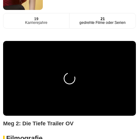
19
21
Karrierejahre
gedrehte Filme oder Serien
Meg 2: Die Tiefe Trailer OV
Filmografie