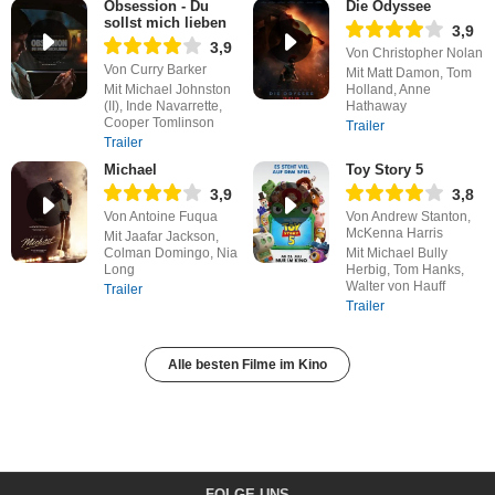
Obsession - Du
Die Odyssee
sollst mich lieben
3,9
3,9
Von Christopher Nolan
Von Curry Barker
Mit Matt Damon, Tom
Mit Michael Johnston
Holland, Anne
(II), Inde Navarrette,
Hathaway
Cooper Tomlinson
Trailer
Trailer
Michael
Toy Story 5
3,9
3,8
Von Antoine Fuqua
Von Andrew Stanton,
McKenna Harris
Mit Jaafar Jackson,
Colman Domingo, Nia
Mit Michael Bully
Long
Herbig, Tom Hanks,
Walter von Hauff
Trailer
Trailer
Alle besten Filme im Kino
FOLGE UNS