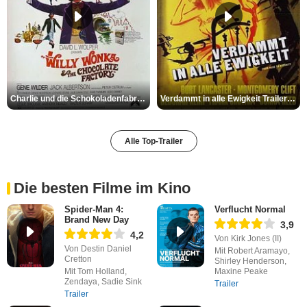
Charlie und die Schokoladenfabrik Trailer OV
Verdammt in alle Ewigkeit Trailer OV
Alle Top-Trailer
Die besten Filme im Kino
Spider-Man 4:
Verflucht Normal
Brand New Day
3,9
4,2
Von Kirk Jones (II)
Von Destin Daniel
Mit Robert Aramayo,
Cretton
Shirley Henderson,
Mit Tom Holland,
Maxine Peake
Zendaya, Sadie Sink
Trailer
Trailer